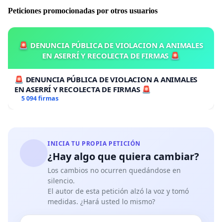
Para que no haya conflictos con otros usuarios de la
Peticiones promocionadas por otros usuarios
playa, sobre todo de bañistas,
se evitarían los
momentos de mayor afluencia
: del 1 de junio al 30 de
septiembre entre las 10h y las 21h.
🚨 DENUNCIA PÚBLICA DE VIOLACION A ANIMALES
EN ASERRÍ Y RECOLECTA DE FIRMAS 🚨
Teniendo en cuenta esto, a continuación exponemos
nuestra propuesta en diferentes espacios de costa de
🚨 DENUNCIA PÚBLICA DE VIOLACION A ANIMALES
la ciudad:
EN ASERRÍ Y RECOLECTA DE FIRMAS 🚨
5 094 firmas
INICIA TU PROPIA PETICIÓN
¿Hay algo que quiera cambiar?
Los cambios no ocurren quedándose en
silencio.
El autor de esta petición alzó la voz y tomó
medidas. ¿Hará usted lo mismo?