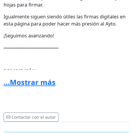
hojas para firmar.
Igualmente siguen siendo útiles las firmas digitales en
esta página para poder hacer más presión al Ayto.
¡Seguimos avanzando!
-------------------------------------
DESCRIPCIÓN
...Mostrar más
En Cádiz hay muchas personas con
mascotas
que
tienen la necesidad de
espacios abiertos y seguros
.
Lugares de encuentro donde puedan correr y jugar
libremente y sus dueños puedan
disfrutar
con ellas
siendo
respetuosos con el entorno y el resto de
Contactar con el autor
personas
con las que comparten el espacio.
El área urbana de la ciudad de Cádiz no permite crear