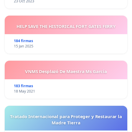
23 Oct 2023
OTRAS FORMAS DE COLABORAR
Además de tu firma, puedes apoyar la iniciativa de otras
maneras:
HELP SAVE THE HISTORICAL FORT GATES FERRY
-> Difunde esta iniciativa en tus grupos de contactos a
184 firmas
través de estas apps de mensajería:
15 Jan 2025
Comparte en Whatsapp
VNMS Desplazó De Maestra Ms García
Comparte en Telegram
183 firmas
18 May 2021
-> Difunde en redes sociales con el hashtag
#ALaPlayaConNuestrasMascotas.
Puedes usar estos
Tratado Internacional para Proteger y Restaurar la
botones para compartir directamente en tus redes:
Madre Tierra
Twitter