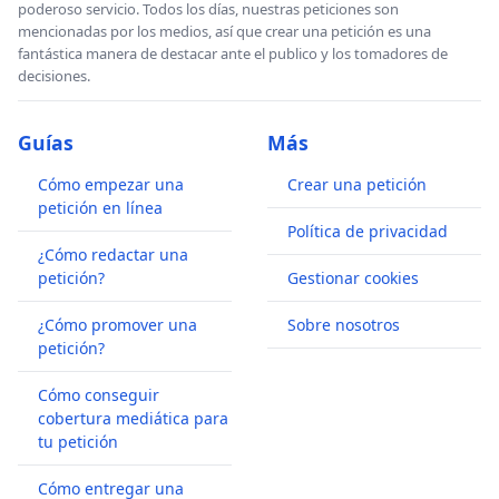
puede unir libremente pulsando este botón desde su
poderoso servicio. Todos los días, nuestras peticiones son
teléfono:
mencionadas por los medios, así que crear una petición es una
fantástica manera de destacar ante el publico y los tomadores de
Únete al grupo de Whatsapp
decisiones.
Guías
Más
Cómo empezar una
Crear una petición
petición en línea
Política de privacidad
¿Cómo redactar una
petición?
Gestionar cookies
¿Cómo promover una
Sobre nosotros
petición?
Cómo conseguir
cobertura mediática para
tu petición
Cómo entregar una