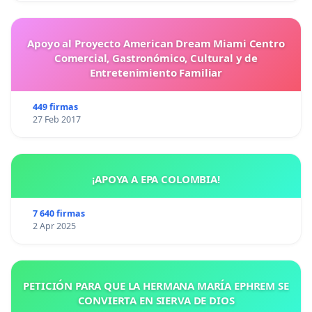
problemas de conducta, entre ellas agresiones .
Apoyo al Proyecto American Dream Miami Centro
Comercial, Gastronómico, Cultural y de
Entretenimiento Familiar
449 firmas
27 Feb 2017
¡APOYA A EPA COLOMBIA!
7 640 firmas
2 Apr 2025
PETICIÓN PARA QUE LA HERMANA MARÍA EPHREM SE
Notas al pie
CONVIERTA EN SIERVA DE DIOS