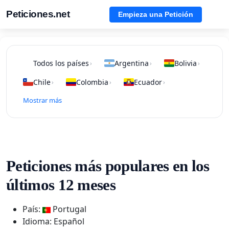
Peticiones.net
Empieza una Petición
Todos los países
Argentina
Bolivia
›
›
›
Chile
Colombia
Ecuador
›
›
›
Mostrar más
Peticiones más populares en los
últimos 12 meses
País:
Portugal
Idioma: Español