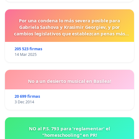
Por una condena lo más severa posible para
Gabriela Sashova y Krasimir Georgiev, y por
cambios legislativos que establezcan penas más
duras para los crímenes cometidos contra los
animales.
205 523 firmas
14 Mar 2025
No a un desierto musical en Basilea!
20 699 firmas
3 Dec 2014
NO al P.S. 793 para 'reglamentar' el
"homeschooling" en PR!