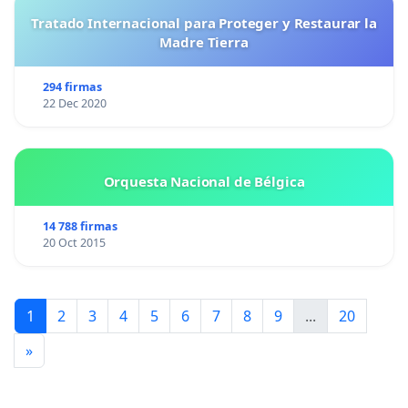
Tratado Internacional para Proteger y Restaurar la
Madre Tierra
294 firmas
22 Dec 2020
Orquesta Nacional de Bélgica
14 788 firmas
20 Oct 2015
1
2
3
4
5
6
7
8
9
...
20
»