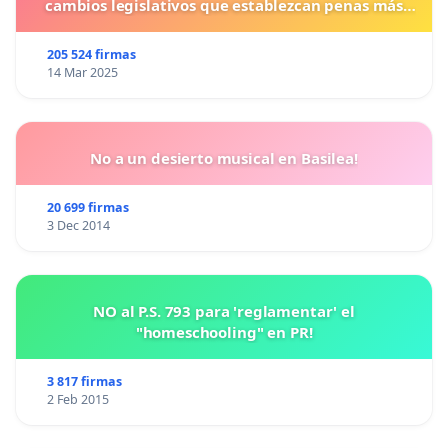
cambios legislativos que establezcan penas más
duras para los crímenes cometidos contra los
animales.
205 524 firmas
14 Mar 2025
No a un desierto musical en Basilea!
20 699 firmas
3 Dec 2014
NO al P.S. 793 para 'reglamentar' el
"homeschooling" en PR!
3 817 firmas
2 Feb 2015