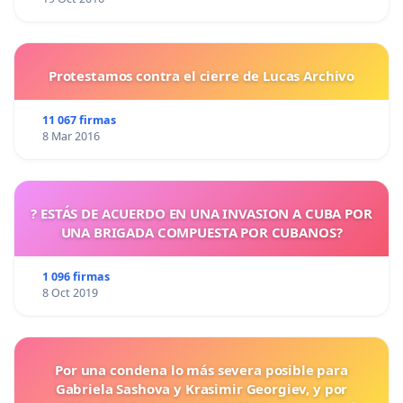
Protestamos contra el cierre de Lucas Archivo
11 067 firmas
8 Mar 2016
? ESTÁS DE ACUERDO EN UNA INVASION A CUBA POR
UNA BRIGADA COMPUESTA POR CUBANOS?
1 096 firmas
8 Oct 2019
Por una condena lo más severa posible para
Gabriela Sashova y Krasimir Georgiev, y por