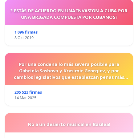
? ESTÁS DE ACUERDO EN UNA INVASION A CUBA POR
UNA BRIGADA COMPUESTA POR CUBANOS?
1 096 firmas
8 Oct 2019
Por una condena lo más severa posible para
Gabriela Sashova y Krasimir Georgiev, y por
cambios legislativos que establezcan penas más
duras para los crímenes cometidos contra los
animales.
205 523 firmas
14 Mar 2025
No a un desierto musical en Basilea!