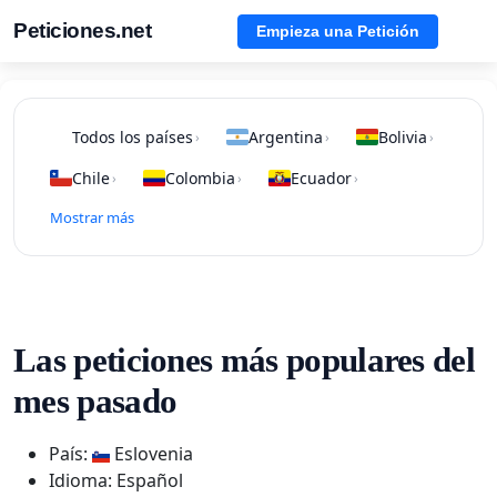
Peticiones.net
Empieza una Petición
Todos los países
Argentina
Bolivia
›
›
›
Chile
Colombia
Ecuador
›
›
›
Mostrar más
Las peticiones más populares del
mes pasado
País:
Eslovenia
Idioma: Español