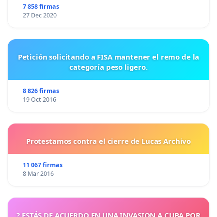
7 858 firmas
reunión con los responsables del área médicos de
27 Dec 2020
cabecera del PAMI para poder encausar nuestro
reclamo y poder mejorar nuestra situación laboral.
Atte Los médicos de Cabecera
Petición solicitando a FISA mantener el remo de la
categoría peso ligero.
8 826 firmas
19 Oct 2016
Protestamos contra el cierre de Lucas Archivo
11 067 firmas
8 Mar 2016
? ESTÁS DE ACUERDO EN UNA INVASION A CUBA POR