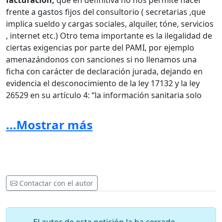
facturación,
que en definitiva no nos permite hacer
frente a gastos fijos del consultorio ( secretarias ,que
implica sueldo y cargas sociales, alquiler, tóne, servicios
, internet etc.) Otro tema importante es la ilegalidad de
ciertas exigencias por parte del PAMI, por ejemplo
amenazándonos con sanciones si no llenamos una
ficha con carácter de declaración jurada, dejando en
evidencia el desconocimiento de la ley 17132 y la ley
26529 en su artículo 4: “la información sanitaria solo
podrá ser brindada a terceras personas con
autorización del paciente” Sinceramente los médicos
...Mostrar más
necesitas vías de comunicación DIRECTA con
responsables médicos para dar respuesta a problemas
médicos propiamente dichos. Se nos ofrece un circuito
de correos con intermediarios, no profesionales,
preparados para responder alguna que otra cuestión
Contactar con el autor
técnica, nunca llegándose a quien debe solucionar un
problema según requiera el profesional o el formulario
único de contacto, que NO sirve.