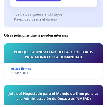
prestación (alquiler, servicios, insumos, sueldos de
secretarias etc.) aumentaron por lo menos más al ritmo
Tus datos siguen siendo tuyos
inflacionario 214.94%.
Privacidad desde el diseño
· Que cambien las reglas sin avisar y te debiten
prestaciones efectuadas es ofensivo.
Otras peticiones que le pueden interesar
· No hay interlocutores válidos, solo “formularios”
impersonales que jamás se contestan, o empleados
intermedios, que por más buena voluntad que tengan
POR QUE LA UNESCO NO DECLARE LOS TOROS
PATRIMONIO DE LA HUMANIDAD
no pueden responder nuestras inquietudes, pues
tienen funciones limitadas.
68 363 firmas
· Que el Instituto avale que nos convirtamos en el
19 Mar 2011
“che pibe” que completa formularios, hace órdenes,
recetas y pedidos que los especialistas no hacen,
convirtiéndonos en “secretarias gratis”. No es justo y es
Jefe del Negociado para el Manejo de Emergencias
denigrante como profesional médico.
y la Administración de Desastres (NMEAD)
Los MDC sin altisonancias ni chicanas, necesitamos una