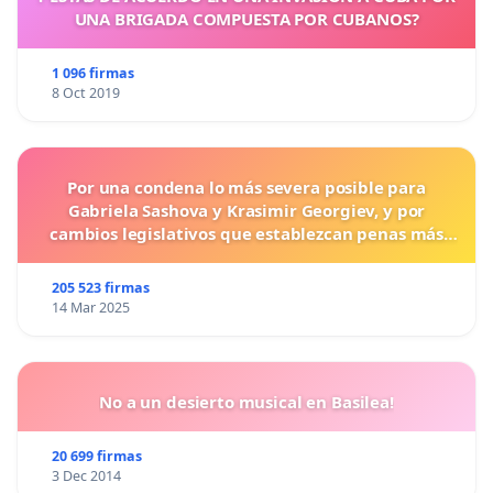
UNA BRIGADA COMPUESTA POR CUBANOS?
1 096 firmas
8 Oct 2019
Por una condena lo más severa posible para
Gabriela Sashova y Krasimir Georgiev, y por
cambios legislativos que establezcan penas más
duras para los crímenes cometidos contra los
animales.
205 523 firmas
14 Mar 2025
No a un desierto musical en Basilea!
20 699 firmas
3 Dec 2014