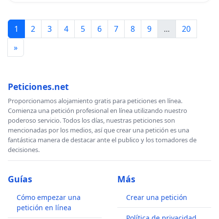
convivencia para el buen vivir; la construcción de
espacios para el encuentro cultural, deportivo,
1
2
3
4
5
6
7
8
9
...
20
socio productivos, educativo y de formación con la
»
puesta en marcha de las distintas comisiones que
funcionan dentro de las Asambleas de Viviendos
Venezolanos y los Comité Multifamiliar de Gestión.
Peticiones.net
Estos futuros urbanismo en estos 10 años de lucha
Proporcionamos alojamiento gratis para peticiones en línea.
se han convertido en verdaderas células
Comienza una petición profesional en línea utilizando nuestro
poderoso servicio. Todos los días, nuestras peticiones son
autogestionarias de la Revolución Bolivariana,
mencionadas por los medios, así que crear una petición es una
manteniendo siempre el espíritu de lucha, lealtad,
fantástica manera de destacar ante el publico y los tomadores de
disciplina a la Revolución, al Comandante
decisiones.
Supremo y a la gestión de Nicolás Maduro, como
único Presidente Constitucional de la República
Guías
Más
Bolivariana de Venezuela.
Cómo empezar una
Crear una petición
Los Viviendo Venezolanos le preguntamos al
petición en línea
Ministro Ildemaro Villarroel, ¿por qué no asiste al
Política de privacidad