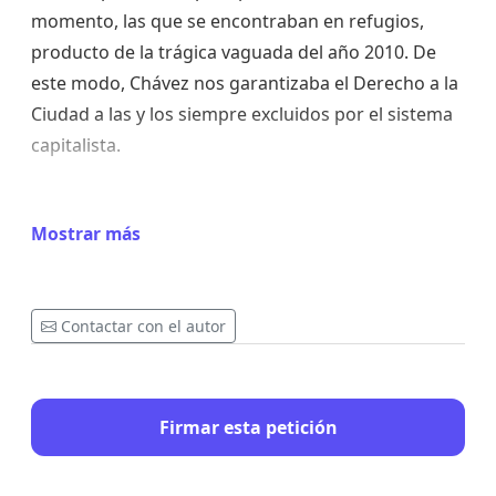
momento, las que se encontraban en refugios,
producto de la trágica vaguada del año 2010. De
este modo, Chávez nos garantizaba el Derecho a la
Ciudad a las y los siempre excluidos por el sistema
capitalista.
En el año 2011 el Pueblo, bajo las orientaciones de
Mostrar más
Chávez, después del registrarse en el Censo,
comienza a crear y/o fortalecer, las Organizaciones
y los Comités de Vivienda, custodiando los terrenos
Contactar con el autor
para evitar que las mafias inmobiliarias los
tomaran para sus proyectos, garantizando así la
construcción de los nuevos Urbanismos.
Firmar esta petición
En el año 2013, el Presidente Constitucional Nicolás