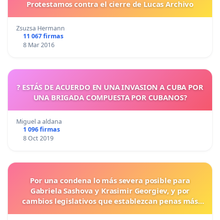
Protestamos contra el cierre de Lucas Archivo
Zsuzsa Hermann
11 067 firmas
8 Mar 2016
? ESTÁS DE ACUERDO EN UNA INVASION A CUBA POR
UNA BRIGADA COMPUESTA POR CUBANOS?
Miguel a aldana
1 096 firmas
8 Oct 2019
Por una condena lo más severa posible para
Gabriela Sashova y Krasimir Georgiev, y por
cambios legislativos que establezcan penas más
duras para los crímenes cometidos contra los