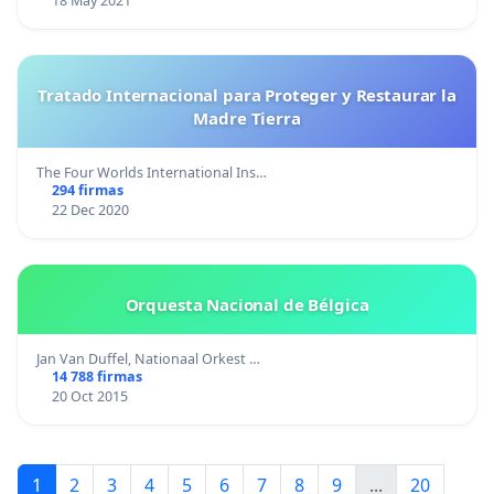
18 May 2021
Tratado Internacional para Proteger y Restaurar la
Madre Tierra
The Four Worlds International Ins…
294 firmas
22 Dec 2020
Orquesta Nacional de Bélgica
Jan Van Duffel, Nationaal Orkest …
14 788 firmas
20 Oct 2015
1
2
3
4
5
6
7
8
9
...
20