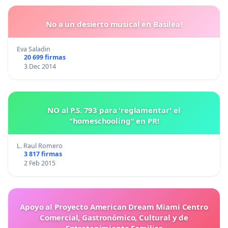
No a un desierto musical en Basilea!
Eva Saladin
20 699 firmas
3 Dec 2014
NO al P.S. 793 para 'reglamentar' el
"homeschooling" en PR!
L. Raul Romero
3 817 firmas
2 Feb 2015
Apoyo al Proyecto American Dream Miami Centro
Comercial, Gastronómico, Cultural y de