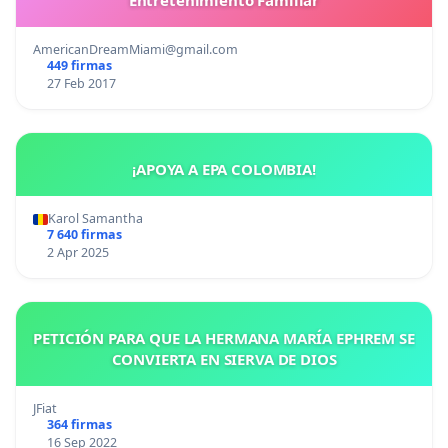
Entretenimiento Familiar
AmericanDreamMiami@gmail.com
449 firmas
27 Feb 2017
¡APOYA A EPA COLOMBIA!
Karol Samantha
7 640 firmas
2 Apr 2025
PETICIÓN PARA QUE LA HERMANA MARÍA EPHREM SE
CONVIERTA EN SIERVA DE DIOS
JFiat
364 firmas
16 Sep 2022