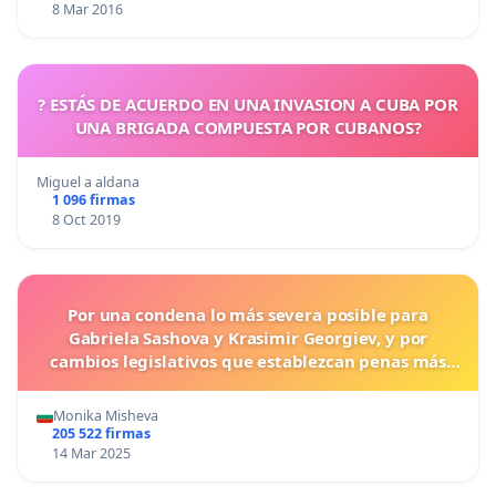
8 Mar 2016
? ESTÁS DE ACUERDO EN UNA INVASION A CUBA POR
UNA BRIGADA COMPUESTA POR CUBANOS?
Miguel a aldana
1 096 firmas
8 Oct 2019
Por una condena lo más severa posible para
Gabriela Sashova y Krasimir Georgiev, y por
cambios legislativos que establezcan penas más
duras para los crímenes cometidos contra los
animales.
Monika Misheva
205 522 firmas
14 Mar 2025