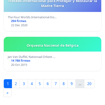
Tratado Internacional para Proteger y Restaurar la
Madre Tierra
The Four Worlds International Ins…
294 firmas
22 Dec 2020
Orquesta Nacional de Bélgica
Jan Van Duffel, Nationaal Orkest …
14 788 firmas
20 Oct 2015
1
2
3
4
5
6
7
8
9
...
20
»