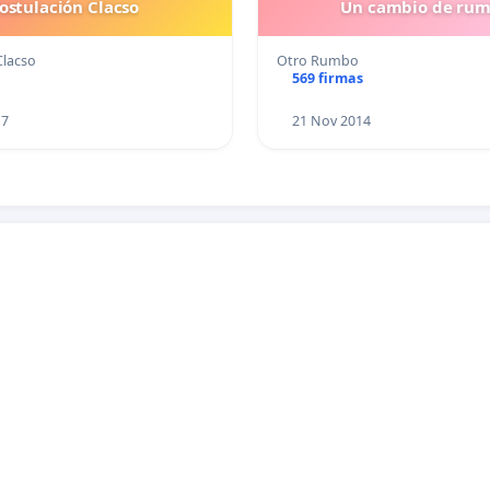
ostulación Clacso
Un cambio de ru
Clacso
Otro Rumbo
569 firmas
17
21 Nov 2014