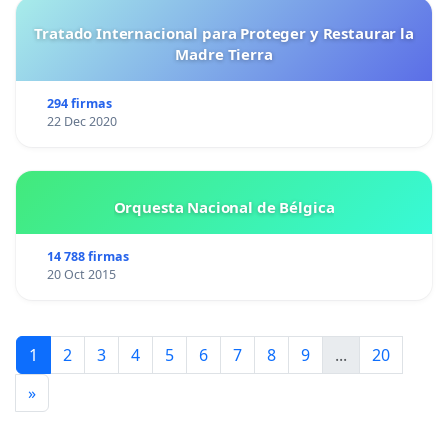
Tratado Internacional para Proteger y Restaurar la
Madre Tierra
294 firmas
22 Dec 2020
Orquesta Nacional de Bélgica
14 788 firmas
20 Oct 2015
1
2
3
4
5
6
7
8
9
...
20
»