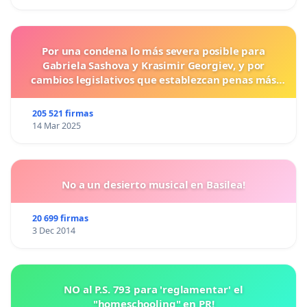
Por una condena lo más severa posible para
Gabriela Sashova y Krasimir Georgiev, y por
cambios legislativos que establezcan penas más
duras para los crímenes cometidos contra los
animales.
205 521 firmas
14 Mar 2025
No a un desierto musical en Basilea!
20 699 firmas
3 Dec 2014
NO al P.S. 793 para 'reglamentar' el
"homeschooling" en PR!