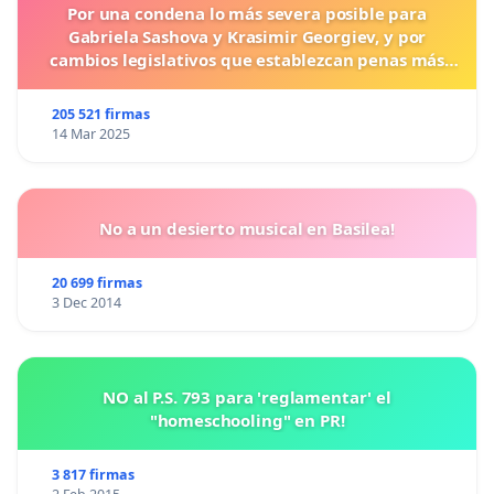
Por una condena lo más severa posible para
Gabriela Sashova y Krasimir Georgiev, y por
cambios legislativos que establezcan penas más
duras para los crímenes cometidos contra los
animales.
205 521 firmas
14 Mar 2025
No a un desierto musical en Basilea!
20 699 firmas
3 Dec 2014
NO al P.S. 793 para 'reglamentar' el
"homeschooling" en PR!
3 817 firmas