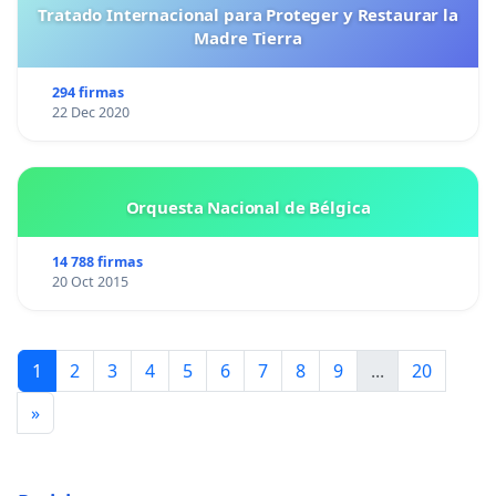
Tratado Internacional para Proteger y Restaurar la
Madre Tierra
294 firmas
22 Dec 2020
Orquesta Nacional de Bélgica
14 788 firmas
20 Oct 2015
1
2
3
4
5
6
7
8
9
...
20
»