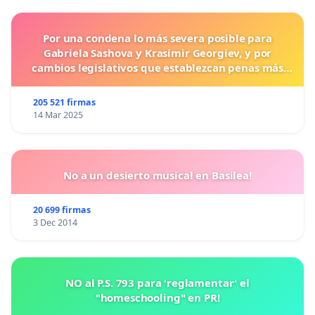
Por una condena lo más severa posible para
Gabriela Sashova y Krasimir Georgiev, y por
cambios legislativos que establezcan penas más
duras para los crímenes cometidos contra los
animales.
205 521 firmas
14 Mar 2025
No a un desierto musical en Basilea!
20 699 firmas
3 Dec 2014
NO al P.S. 793 para 'reglamentar' el
"homeschooling" en PR!