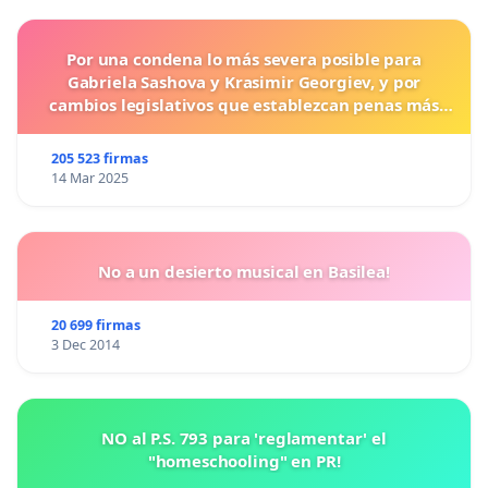
Por una condena lo más severa posible para
Gabriela Sashova y Krasimir Georgiev, y por
cambios legislativos que establezcan penas más
duras para los crímenes cometidos contra los
animales.
205 523 firmas
14 Mar 2025
No a un desierto musical en Basilea!
20 699 firmas
3 Dec 2014
NO al P.S. 793 para 'reglamentar' el
"homeschooling" en PR!