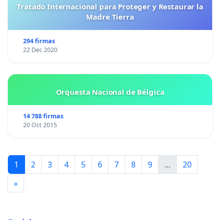
Tratado Internacional para Proteger y Restaurar la
Madre Tierra
294 firmas
22 Dec 2020
Orquesta Nacional de Bélgica
14 788 firmas
20 Oct 2015
1
2
3
4
5
6
7
8
9
...
20
»