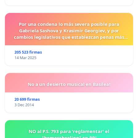
Por una condena lo más severa posible para
Gabriela Sashova y Krasimir Georgiev, y por
cambios legislativos que establezcan penas más
duras para los crímenes cometidos contra los
animales.
205 523 firmas
14 Mar 2025
No a un desierto musical en Basilea!
20 699 firmas
3 Dec 2014
NO al P.S. 793 para 'reglamentar' el
"homeschooling" en PR!