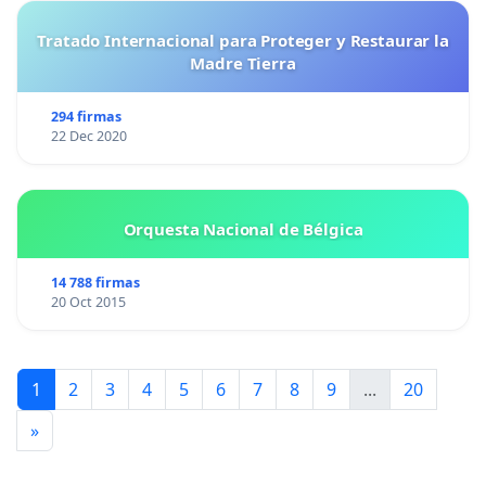
Tratado Internacional para Proteger y Restaurar la
Madre Tierra
294 firmas
22 Dec 2020
Orquesta Nacional de Bélgica
14 788 firmas
20 Oct 2015
1
2
3
4
5
6
7
8
9
...
20
»