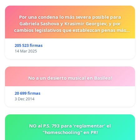
Por una condena lo más severa posible para
Gabriela Sashova y Krasimir Georgiev, y por
cambios legislativos que establezcan penas más
duras para los crímenes cometidos contra los
animales.
205 523 firmas
14 Mar 2025
No a un desierto musical en Basilea!
20 699 firmas
3 Dec 2014
NO al P.S. 793 para 'reglamentar' el
"homeschooling" en PR!