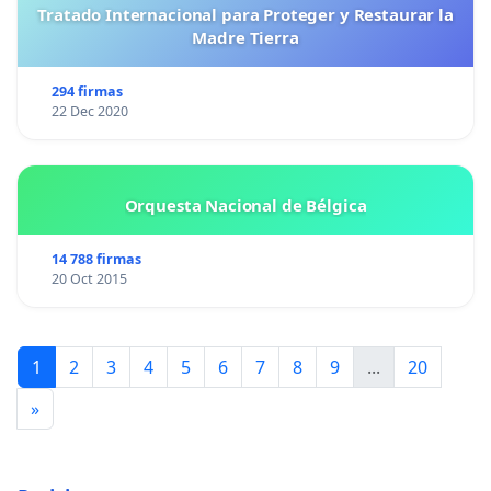
Tratado Internacional para Proteger y Restaurar la
Madre Tierra
294 firmas
22 Dec 2020
Orquesta Nacional de Bélgica
14 788 firmas
20 Oct 2015
1
2
3
4
5
6
7
8
9
...
20
»