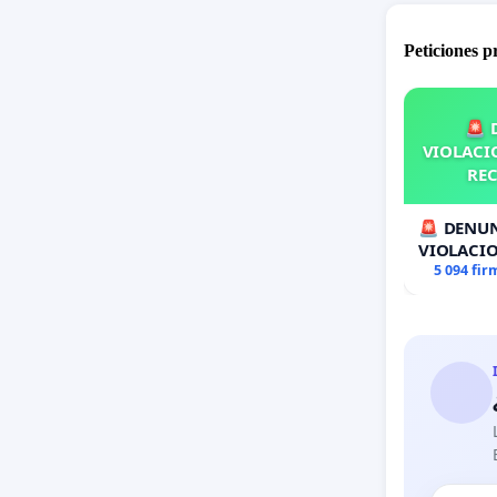
Peticiones 
🚨 
VIOLACIO
REC
🚨 DENUN
VIOLACIO
RECOLECT
5 094 fir