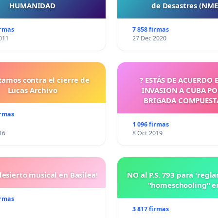
HUMANIDAD
de Desastres (NM
irmas
7 858 firmas
011
27 Dec 2020
tamos contra el cierre de
? ESTÁS DE ACUERDO 
Lucas Archivo
INVASION A CUBA P
BRIGADA COMPUEST
CUBANOS?
irmas
1 096 firmas
16
8 Oct 2019
esierto musical en Basilea!
NO al P.S. 793 para 'regl
"homeschooling" e
irmas
3 817 firmas