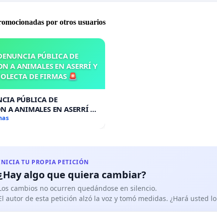
promocionadas por otros usuarios
DENUNCIA PÚBLICA DE
N A ANIMALES EN ASERRÍ Y
OLECTA DE FIRMAS 🚨
CIA PÚBLICA DE
N A ANIMALES EN ASERRÍ Y
A DE FIRMAS 🚨
mas
INICIA TU PROPIA PETICIÓN
¿Hay algo que quiera cambiar?
Los cambios no ocurren quedándose en silencio.
El autor de esta petición alzó la voz y tomó medidas. ¿Hará usted 