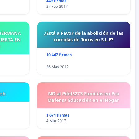
449 firmas
27 Feb 2017
 HERMANA
¿Está a Favor de la abolición de las
IERTA EN
corridas de Toros en S.L.P?
S
10 447 firmas
26 May 2012
ish
NO al PdelS273 Familias en Pro
Defensa Educación en el Hogar
1 671 firmas
4 Mar 2017