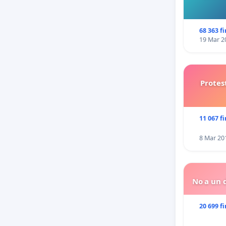
68 363 f
19 Mar 2
Protes
11 067 f
8 Mar 20
No a un d
20 699 f