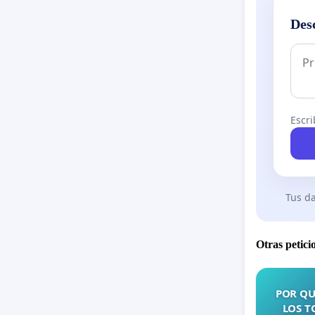
Des
Escri
Tus da
Otras petici
POR QU
LOS T