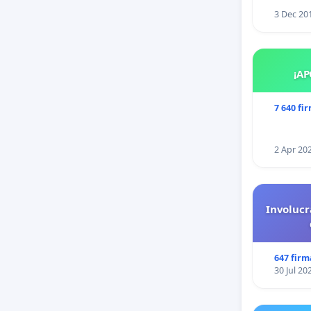
3 Dec 20
¡AP
7 640 fi
2 Apr 20
Involucr
647 firm
30 Jul 20