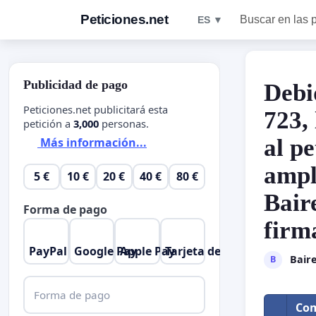
Peticiones.net
Buscar en las 
ES ▼
Publicidad de pago
Debi
Peticiones.net publicitará esta
723,
petición a
3,000
personas.
al pe
Más información...
ampl
5 €
10 €
20 €
40 €
80 €
Bair
Forma de pago
firm
PayPal
Google Pay
Apple Pay
Tarjeta de crédito
Baire
B
Forma de pago
Com