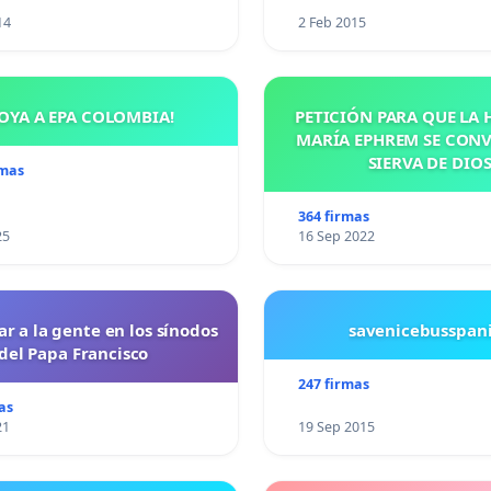
14
2 Feb 2015
OYA A EPA COLOMBIA!
PETICIÓN PARA QUE LA
MARÍA EPHREM SE CONV
SIERVA DE DIO
rmas
364 firmas
25
16 Sep 2022
ar a la gente en los sínodos
savenicebusspan
del Papa Francisco
247 firmas
as
21
19 Sep 2015