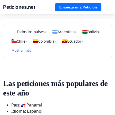
Peticiones.net
Empieza una Petición
Todos los países
Argentina
Bolivia
›
›
›
Chile
Colombia
Ecuador
›
›
›
Mostrar más
Las peticiones más populares de
este año
País:
Panamá
Idioma: Español