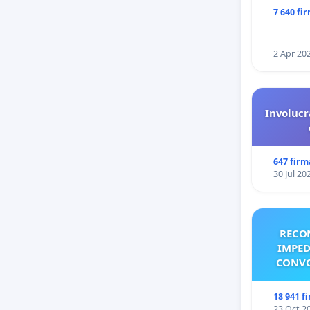
7 640 fi
2 Apr 20
Involucr
647 firm
30 Jul 20
RECO
IMPED
CONVO
18 941 f
23 Oct 2