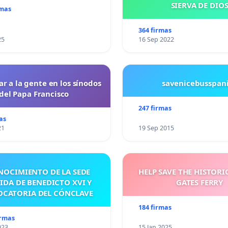
SIERVA DE DIO
rmas
364 firmas
25
16 Sep 2022
ar a la gente en los sínodos
savenicebusspan
del Papa Francisco
247 firmas
as
21
19 Sep 2015
NOCIMIENTO DE LA SEDE
HELP SAVE THE HISTORI
IDA DE BENEDICTO XVI Y
GATES FERRY
CATORIA DEL CÓNCLAVE
184 firmas
irmas
023
15 Jan 2025