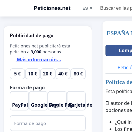
Peticiones.net
Buscar en las 
ES ▼
ESPAÑA 
Publicidad de pago
Peticiones.net publicitará esta
Compa
petición a
3,000
personas.
Más información...
Petici
5 €
10 €
20 €
40 €
80 €
Política d
Forma de pago
Esta polític
El autor de 
PayPal
Google Pay
Apple Pay
Tarjeta de crédito
opciones se
¿Qué in
Forma de pago
Los fine