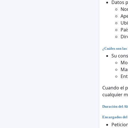
Datos 
No
Ape
Ubi
Paí
Dir
¿Cuáles son las 
Su cons
Mos
Man
Ent
Cuando el p
cualquier 
Duración del A
Encargados del
Peticio