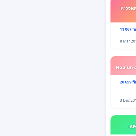
Protes
11 067 f
8 Mar 20
No a un d
20 699 f
3 Dec 20
¡AP