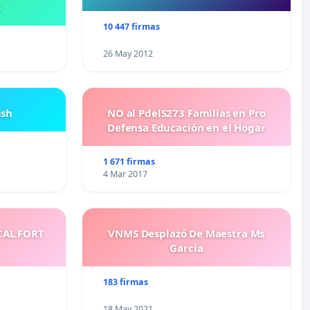
S
10 447 firmas
26 May 2012
ish
NO al PdelS273 Familias en Pro
Defensa Educación en el Hogar
1 671 firmas
4 Mar 2017
CAL FORT
VNMS Desplazó De Maestra Ms
García
183 firmas
18 May 2021