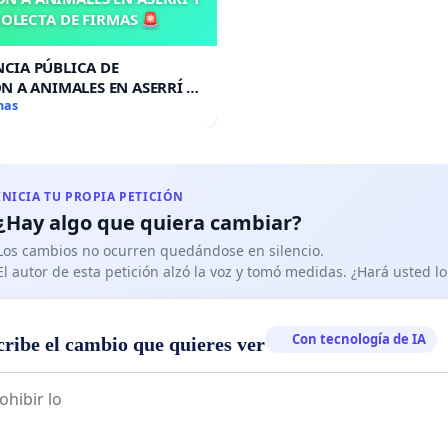
OLECTA DE FIRMAS 🚨
CIA PÚBLICA DE
N A ANIMALES EN ASERRÍ Y
A DE FIRMAS 🚨
mas
INICIA TU PROPIA PETICIÓN
¿Hay algo que quiera cambiar?
Los cambios no ocurren quedándose en silencio.
El autor de esta petición alzó la voz y tomó medidas. ¿Hará usted 
Con tecnología de IA
cribe el cambio que quieres ver