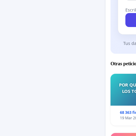
Escri
Tus da
Otras petici
POR QU
LOS T
68 363 f
19 Mar 2