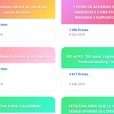
tamos contra el cierre de
? ESTÁS DE ACUERDO 
Lucas Archivo
INVASION A CUBA P
BRIGADA COMPUEST
CUBANOS?
irmas
1 096 firmas
16
8 Oct 2019
esierto musical en Basilea!
NO al P.S. 793 para 'regl
"homeschooling" e
irmas
3 817 firmas
14
2 Feb 2015
OYA A EPA COLOMBIA!
PETICIÓN PARA QUE LA
MARÍA EPHREM SE CONV