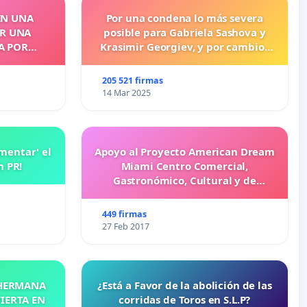
EN UNA
Por una condena lo más severa
OR UNA
posible para Gabriela Sashova y
A POR
Krasimir Georgiev, y por cambios
legislativos que establezcan penas
más duras para los crímenes
205 521 firmas
cometidos contra los animales.
14 Mar 2025
amentar' el
Apoyo al Proyecto American Dream
n PR!
Miami Centro Comercial,
Gastronómico, Cultural y de
Entretenimiento Familiar
449 firmas
27 Feb 2017
 HERMANA
¿Está a Favor de la abolición de las
IERTA EN
corridas de Toros en S.L.P?