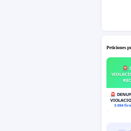
Peticiones 
🚨 
VIOLACIO
REC
🚨 DENUN
VIOLACIO
RECOLECT
5 094 fir