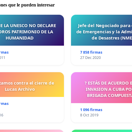
ones que le pueden interesar
E LA UNESCO NO DECLARE
Jefe del Negociado para
OROS PATRIMONIO DE LA
de Emergencias y la Admi
HUMANIDAD
de Desastres (NM
irmas
7 858 firmas
011
27 Dec 2020
tamos contra el cierre de
? ESTÁS DE ACUERDO 
Lucas Archivo
INVASION A CUBA P
BRIGADA COMPUEST
CUBANOS?
irmas
1 096 firmas
16
8 Oct 2019