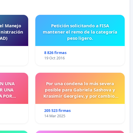
 el Manejo
Petición solicitando a FISA
nistración
mantener el remo de la categoría
EAD)
peso ligero.
8 826 firmas
19 Oct 2016
EN UNA
Por una condena lo más severa
OR UNA
posible para Gabriela Sashova y
A POR
Krasimir Georgiev, y por cambios
legislativos que establezcan penas
más duras para los crímenes
205 523 firmas
cometidos contra los animales.
14 Mar 2025