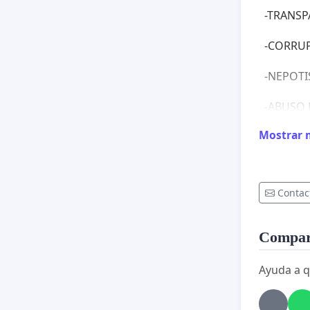
-TRANSPA
-CORRU
-NEPOT
-ABUSO
Mostrar 
-INCUM
-EXTOR
Contac
-ENTRE O
Compart
Ayuda a q