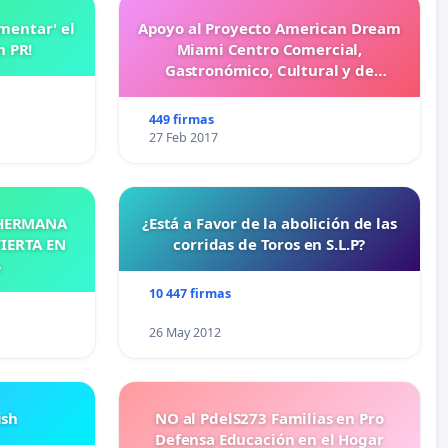
amentar' el
Apoyo al Proyecto American Dream
n PR!
Miami Centro Comercial,
Gastronómico, Cultural y de
Entretenimiento Familiar
449 firmas
27 Feb 2017
 HERMANA
¿Está a Favor de la abolición de las
IERTA EN
corridas de Toros en S.L.P?
S
10 447 firmas
26 May 2012
ish
NO al PdelS273 Familias en Pro
Defensa Educación en el Hogar