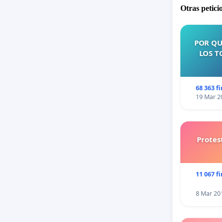
Otras petici
POR QU
LOS T
68 363 f
19 Mar 2
Protes
11 067 f
8 Mar 20