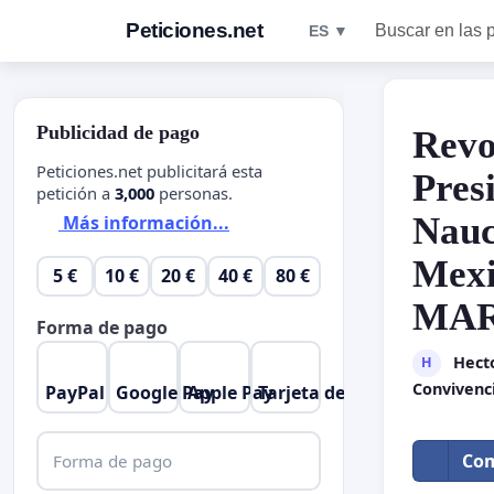
Peticiones.net
Buscar en las 
ES ▼
Publicidad de pago
Revo
Peticiones.net publicitará esta
Pres
petición a
3,000
personas.
Nauc
Más información...
Mex
5 €
10 €
20 €
40 €
80 €
MAR
Forma de pago
Hect
H
Convivenc
PayPal
Google Pay
Apple Pay
Tarjeta de crédito
Com
Forma de pago