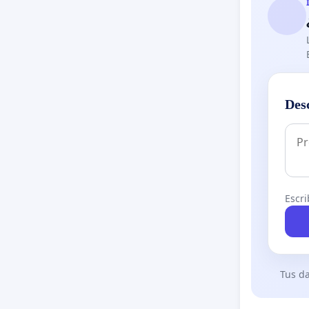
Des
Escri
Tus da