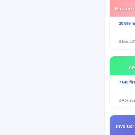
No a un d
20 699 f
3 Dec 20
¡AP
7 640 fi
2 Apr 20
Involucr