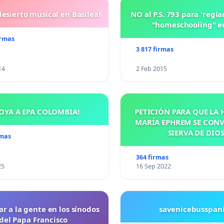
esierto musical en Basilea!
NO al P.S. 793 para 'regl
"homeschooling" e
irmas
3 817 firmas
14
2 Feb 2015
OYA A EPA COLOMBIA!
PETICIÓN PARA QUE LA
MARÍA EPHREM SE CONV
SIERVA DE DIO
rmas
364 firmas
25
16 Sep 2022
ar a la gente en los sínodos
savenicebusspan
del Papa Francisco