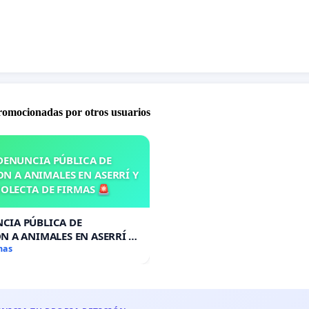
promocionadas por otros usuarios
DENUNCIA PÚBLICA DE
N A ANIMALES EN ASERRÍ Y
OLECTA DE FIRMAS 🚨
CIA PÚBLICA DE
N A ANIMALES EN ASERRÍ Y
A DE FIRMAS 🚨
mas