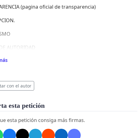
RENCIA (pagina oficial de transparencia)
PCION.
ISMO
 DE AUTORIDAD
más
PLIMIENTOS Y ENGAÑOS DE PROMESAS DE CAMPAÑA
SION
tar con el autor
TROS ...
a esta petición
ue esta petición consiga más firmas.