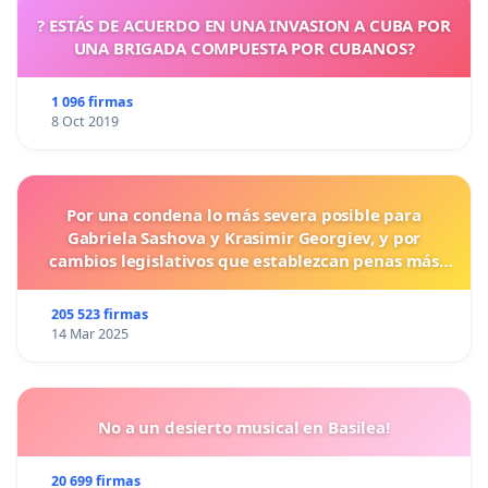
? ESTÁS DE ACUERDO EN UNA INVASION A CUBA POR
UNA BRIGADA COMPUESTA POR CUBANOS?
1 096 firmas
8 Oct 2019
Por una condena lo más severa posible para
Gabriela Sashova y Krasimir Georgiev, y por
cambios legislativos que establezcan penas más
duras para los crímenes cometidos contra los
animales.
205 523 firmas
14 Mar 2025
No a un desierto musical en Basilea!
20 699 firmas