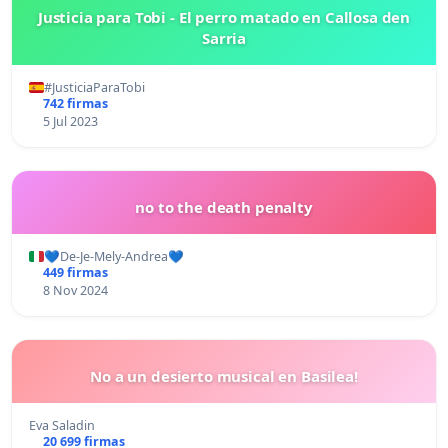
Justicia para Tobi - El perro matado en Callosa den
Sarria
#JusticiaParaTobi
742 firmas
5 Jul 2023
no to the death penalty
💙De-Je-Mely-Andrea💙
449 firmas
8 Nov 2024
No a un desierto musical en Basilea!
Eva Saladin
20 699 firmas