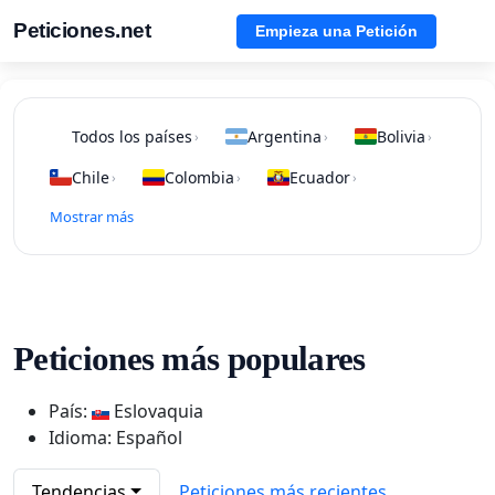
Peticiones.net
Empieza una Petición
Todos los países
Argentina
Bolivia
›
›
›
Chile
Colombia
Ecuador
›
›
›
Mostrar más
Peticiones más populares
País:
Eslovaquia
Idioma: Español
Tendencias
Peticiones más recientes