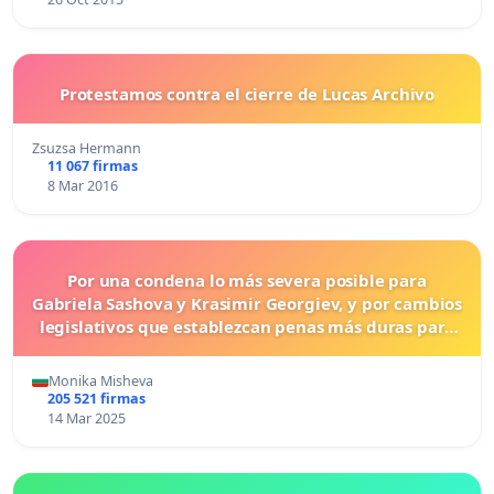
Protestamos contra el cierre de Lucas Archivo
Zsuzsa Hermann
11 067 firmas
8 Mar 2016
Por una condena lo más severa posible para
Gabriela Sashova y Krasimir Georgiev, y por cambios
legislativos que establezcan penas más duras para
los crímenes cometidos contra los animales.
Monika Misheva
205 521 firmas
14 Mar 2025