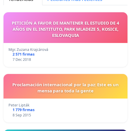
PETICIÓN A FAVOR DE MANTENER EL ESTUDIO DE 4
AÑOS EN EL INSTITUTO, PARK MLADEZE 5, KOSICE,
ESLOVAQUIA
Mgr. Zuzana Krajcárová
2 571 firmas
7 Dec 2018
Proclamación internacional por la paz: Este es un
mensa para toda la gente
Peter Lipták
1 779 firmas
8 Sep 2015