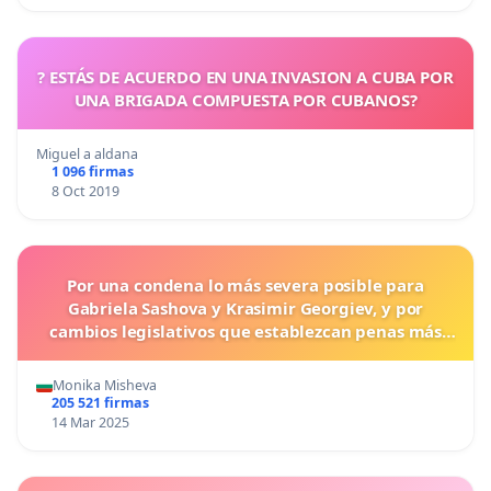
? ESTÁS DE ACUERDO EN UNA INVASION A CUBA POR
UNA BRIGADA COMPUESTA POR CUBANOS?
Miguel a aldana
1 096 firmas
8 Oct 2019
Por una condena lo más severa posible para
Gabriela Sashova y Krasimir Georgiev, y por
cambios legislativos que establezcan penas más
duras para los crímenes cometidos contra los
animales.
Monika Misheva
205 521 firmas
14 Mar 2025