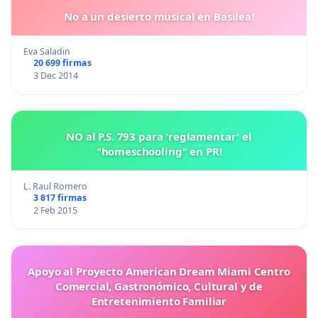
No a un desierto musical en Basilea!
Eva Saladin
20 699 firmas
3 Dec 2014
NO al P.S. 793 para 'reglamentar' el
"homeschooling" en PR!
L. Raul Romero
3 817 firmas
2 Feb 2015
Apoyo al Proyecto American Dream Miami Centro
Comercial, Gastronómico, Cultural y de
Entretenimiento Familiar