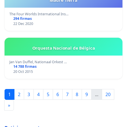
Madre Tierra
The Four Worlds International Ins…
294 firmas
22 Dec 2020
Orquesta Nacional de Bélgica
Jan Van Duffel, Nationaal Orkest …
14 788 firmas
20 Oct 2015
1
2
3
4
5
6
7
8
9
...
20
»