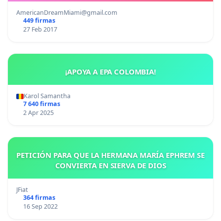
AmericanDreamMiami@gmail.com
449 firmas
27 Feb 2017
¡APOYA A EPA COLOMBIA!
Karol Samantha
7 640 firmas
2 Apr 2025
PETICIÓN PARA QUE LA HERMANA MARÍA EPHREM SE
CONVIERTA EN SIERVA DE DIOS
JFiat
364 firmas
16 Sep 2022