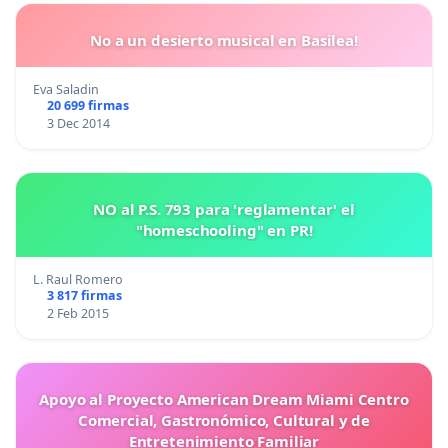
No a un desierto musical en Basilea!
Eva Saladin
20 699 firmas
3 Dec 2014
NO al P.S. 793 para 'reglamentar' el
"homeschooling" en PR!
L. Raul Romero
3 817 firmas
2 Feb 2015
Apoyo al Proyecto American Dream Miami Centro
Comercial, Gastronómico, Cultural y de
Entretenimiento Familiar