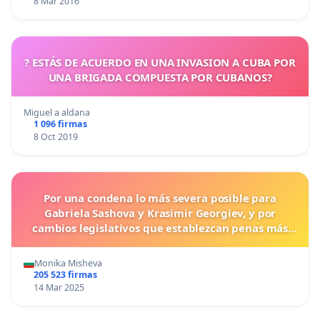
8 Mar 2016
? ESTÁS DE ACUERDO EN UNA INVASION A CUBA POR
UNA BRIGADA COMPUESTA POR CUBANOS?
Miguel a aldana
1 096 firmas
8 Oct 2019
Por una condena lo más severa posible para
Gabriela Sashova y Krasimir Georgiev, y por
cambios legislativos que establezcan penas más
duras para los crímenes cometidos contra los
animales.
Monika Misheva
205 523 firmas
14 Mar 2025