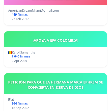
AmericanDreamMiami@gmail.com
449 firmas
27 Feb 2017
¡APOYA A EPA COLOMBIA!
Karol Samantha
7 640 firmas
2 Apr 2025
PETICIÓN PARA QUE LA HERMANA MARÍA EPHREM SE
CONVIERTA EN SIERVA DE DIOS
JFiat
364 firmas
16 Sep 2022