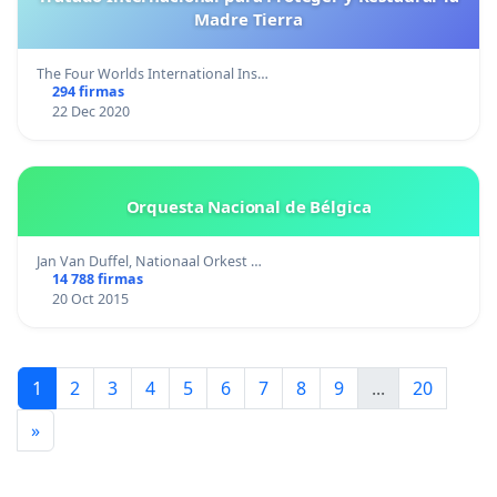
Madre Tierra
The Four Worlds International Ins…
294 firmas
22 Dec 2020
Orquesta Nacional de Bélgica
Jan Van Duffel, Nationaal Orkest …
14 788 firmas
20 Oct 2015
1
2
3
4
5
6
7
8
9
...
20
»