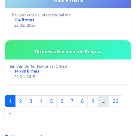
Madre Tierra
The Four Worlds International Ins…
294 firmas
22 Dec 2020
Orquesta Nacional de Bélgica
Jan Van Duffel, Nationaal Orkest …
14 788 firmas
20 Oct 2015
1
2
3
4
5
6
7
8
9
...
20
»