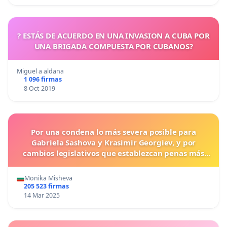
? ESTÁS DE ACUERDO EN UNA INVASION A CUBA POR
UNA BRIGADA COMPUESTA POR CUBANOS?
Miguel a aldana
1 096 firmas
8 Oct 2019
Por una condena lo más severa posible para
Gabriela Sashova y Krasimir Georgiev, y por
cambios legislativos que establezcan penas más
duras para los crímenes cometidos contra los
animales.
Monika Misheva
205 523 firmas
14 Mar 2025