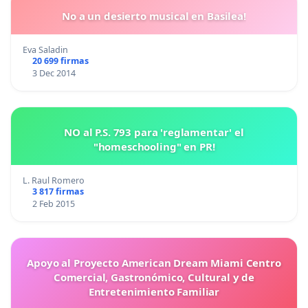
No a un desierto musical en Basilea!
Eva Saladin
20 699 firmas
3 Dec 2014
NO al P.S. 793 para 'reglamentar' el
"homeschooling" en PR!
L. Raul Romero
3 817 firmas
2 Feb 2015
Apoyo al Proyecto American Dream Miami Centro
Comercial, Gastronómico, Cultural y de
Entretenimiento Familiar