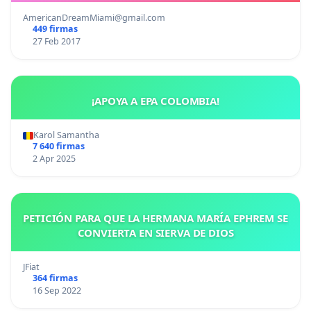
AmericanDreamMiami@gmail.com
449 firmas
27 Feb 2017
¡APOYA A EPA COLOMBIA!
Karol Samantha
7 640 firmas
2 Apr 2025
PETICIÓN PARA QUE LA HERMANA MARÍA EPHREM SE
CONVIERTA EN SIERVA DE DIOS
JFiat
364 firmas
16 Sep 2022