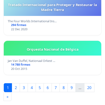
Tratado Internacional para Proteger y Restaurar la
Madre Tierra
The Four Worlds International Ins…
294 firmas
22 Dec 2020
Orquesta Nacional de Bélgica
Jan Van Duffel, Nationaal Orkest …
14 788 firmas
20 Oct 2015
1
2
3
4
5
6
7
8
9
...
20
»