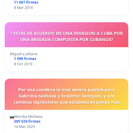
11 067 firmas
8 Mar 2016
? ESTÁS DE ACUERDO EN UNA INVASION A CUBA POR
UNA BRIGADA COMPUESTA POR CUBANOS?
Miguel a aldana
1 096 firmas
8 Oct 2019
Por una condena lo más severa posible para
Gabriela Sashova y Krasimir Georgiev, y por
cambios legislativos que establezcan penas más
duras para los crímenes cometidos contra los
animales.
Monika Misheva
205 524 firmas
14 Mar 2025