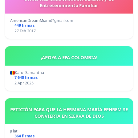
Entretenimiento Familiar
AmericanDreamMiami@gmail.com
449 firmas
27 Feb 2017
¡APOYA A EPA COLOMBIA!
Karol Samantha
7 640 firmas
2 Apr 2025
PETICIÓN PARA QUE LA HERMANA MARÍA EPHREM SE
CONVIERTA EN SIERVA DE DIOS
JFiat
364 firmas