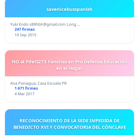
savenicebusspanish
Yuki Endo
s89hblr@gmail.com
Long …
247 firmas
19 Sep 2015
NO al PdelS273 Familias en Pro Defensa Educación
en el Hogar
Ana Paniagua, Casa Escuela PR
1 671 firmas
4 Mar 2017
RECONOCIMIENTO DE LA SEDE IMPEDIDA DE
BENEDICTO XVI Y CONVOCATORIA DEL CÓNCLAVE