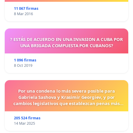
11 067 firmas
8 Mar 2016
? ESTÁS DE ACUERDO EN UNA INVASION A CUBA POR
UNA BRIGADA COMPUESTA POR CUBANOS?
1 096 firmas
8 Oct 2019
Por una condena lo más severa posible para
Gabriela Sashova y Krasimir Georgiev, y por
cambios legislativos que establezcan penas más
duras para los crímenes cometidos contra los
animales.
205 524 firmas
14 Mar 2025