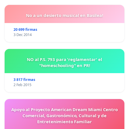
No a un desierto musical en Basilea!
20 699 firmas
3 Dec 2014
NO al P.S. 793 para 'reglamentar' el
"homeschooling" en PR!
3 817 firmas
2 Feb 2015
Apoyo al Proyecto American Dream Miami Centro
Comercial, Gastronómico, Cultural y de
Entretenimiento Familiar