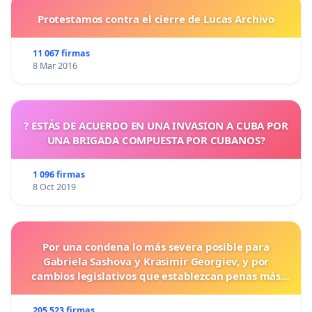
Protestamos contra el cierre de Lucas Archivo
11 067 firmas
8 Mar 2016
? ESTÁS DE ACUERDO EN UNA INVASION A CUBA POR
UNA BRIGADA COMPUESTA POR CUBANOS?
1 096 firmas
8 Oct 2019
Por una condena lo más severa posible para
Gabriela Sashova y Krasimir Georgiev, y por
cambios legislativos que establezcan penas más
duras para los crímenes cometidos contra los
animales.
205 523 firmas