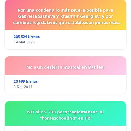
Por una condena lo más severa posible para
Gabriela Sashova y Krasimir Georgiev, y por
cambios legislativos que establezcan penas más
duras para los crímenes cometidos contra los
animales.
205 524 firmas
14 Mar 2025
No a un desierto musical en Basilea!
20 699 firmas
3 Dec 2014
NO al P.S. 793 para 'reglamentar' el
"homeschooling" en PR!