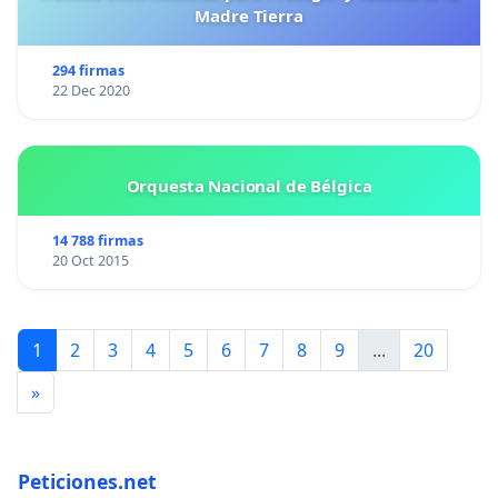
Madre Tierra
294 firmas
22 Dec 2020
Orquesta Nacional de Bélgica
14 788 firmas
20 Oct 2015
1
2
3
4
5
6
7
8
9
...
20
»
Peticiones.net