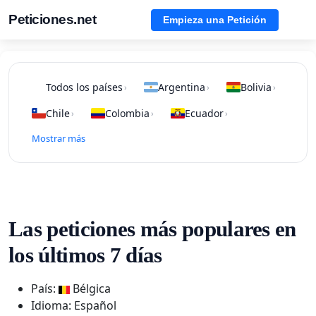
Peticiones.net
Empieza una Petición
Todos los países
Argentina
Bolivia
›
›
›
Chile
Colombia
Ecuador
›
›
›
Mostrar más
Las peticiones más populares en
los últimos 7 días
País:
Bélgica
Idioma: Español