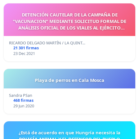
DETENCIÓN CAUTELAR DE LA CAMPAÑA DE
"VACUNACION" MEDIANTE SOLICITUD FORMAL DE
ANÁLISIS OFICIAL DE LOS VIALES AL EJÉRCITO
ESPAÑOL
RICARDO DELGADO MARTÍN / LA QUINT…
21 301 firmas
23 Dec 2021
Playa de perros en Cala Mosca
Sandra PSan
468 firmas
29 Jun 2020
¿Está de acuerdo en que Hungría necesita la
POLICÍA ANIMAL Y EL DEFENSOR DEL PUEBLO