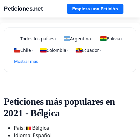
Peticiones.net
Empieza una Petición
Todos los países
Argentina
Bolivia
›
›
›
Chile
Colombia
Ecuador
›
›
›
Mostrar más
Peticiones más populares en
2021 - Bélgica
País:
Bélgica
Idioma: Español