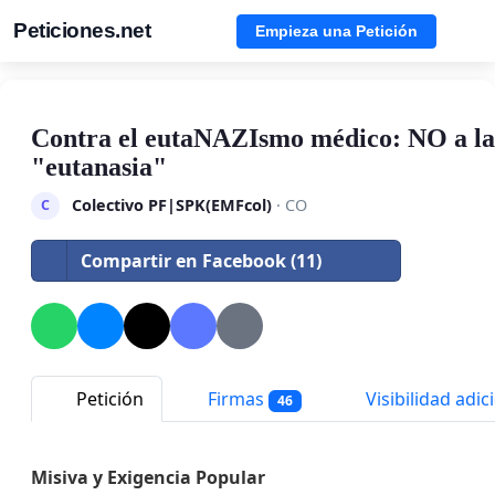
Peticiones.net
Empieza una Petición
Contra el eutaNAZIsmo médico: NO a la 
"eutanasia"
Colectivo PF|SPK(EMFcol)
· CO
C
Compartir en Facebook (11)
Petición
Firmas
Visibilidad adic
46
Misiva y Exigencia
P
opular