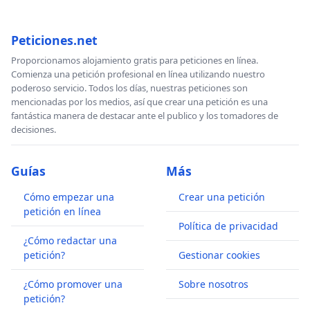
el “sui”cidio, lo cual es tanto más evidentemente en la “
ejecutada explícitamente por el médico mismo
:
“sui”cid
Peticiones.net
realmente homicidio. Y en todo caso, el – mal llamado – 
Proporcionamos alojamiento gratis para peticiones en línea.
otro síntoma más de una realidad patógena, nociva y le
Comienza una petición profesional en línea utilizando nuestro
poderoso servicio. Todos los días, nuestras peticiones son
empuja al abismo al “sui”cida. El hablar en medio de es
mencionadas por los medios, así que crear una petición es una
médica de la "decisión autónoma" de la gente, es un es
fantástica manera de destacar ante el publico y los tomadores de
decisiones.
medi-cínico y no es más que la justificación médica para
la ocultación del hecho de que la gente ya no quiere viv
Guías
Más
los imperativos y chantajes iatrocapitalistas del rendimi
explotación y la competición.
Cómo empezar una
Crear una petición
petición en línea
El hecho irrefutable es que la vida quiere vivir. La vida l
Política de privacidad
vivir precisamente contra las letales violencias naturales
¿Cómo redactar una
petición?
Gestionar cookies
La enfermedad es la expresión y la prueba fehaciente de 
vida luchando por vivir. Nadie quiere la muerte: la gent
¿Cómo promover una
Sobre nosotros
vivir, pero no quiere seguir viviendo así. El “sui”cidio es 
petición?