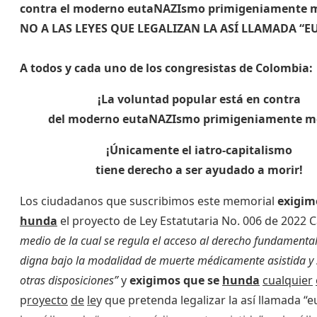
contra el moderno eutaNAZIsmo primigeniamente m
NO A LAS LEYES QUE LEGALIZAN LA ASÍ LLAMADA “E
A todos y cada uno de los congresistas de Colombia:
¡La voluntad
p
opular está en contra
del moderno eutaNAZIsmo primigeniamente m
¡Únicamente el iatro-capitalismo
tiene derecho a ser ayudado a morir!
Los ciudadanos que suscribimos este memorial
exigim
hunda
el proyecto de Ley Estatutaria No. 006 de 2022
medio de la cual se regula el acceso al derecho fundamental
digna bajo la modalidad de muerte médicamente asistida y 
otras disposiciones”
y
exigimos que se
hunda
cualquier
p
royecto
de
le
y que pretenda legalizar la así llamada “e