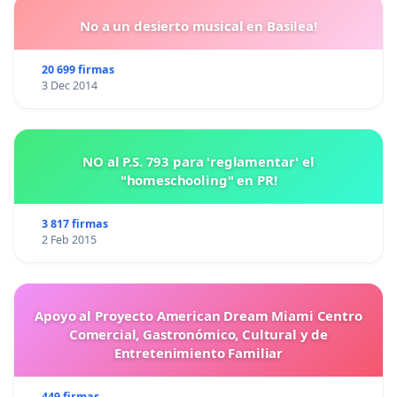
No a un desierto musical en Basilea!
20 699 firmas
3 Dec 2014
NO al P.S. 793 para 'reglamentar' el
"homeschooling" en PR!
3 817 firmas
2 Feb 2015
Apoyo al Proyecto American Dream Miami Centro
Comercial, Gastronómico, Cultural y de
Entretenimiento Familiar
449 firmas