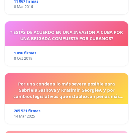
11 067 firmas
8 Mar 2016
? ESTÁS DE ACUERDO EN UNA INVASION A CUBA POR
UNA BRIGADA COMPUESTA POR CUBANOS?
1 096 firmas
8 Oct 2019
Por una condena lo más severa posible para
Gabriela Sashova y Krasimir Georgiev, y por
cambios legislativos que establezcan penas más
duras para los crímenes cometidos contra los
animales.
205 521 firmas
14 Mar 2025