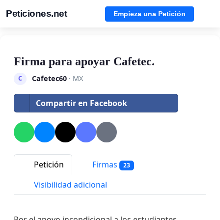
Peticiones.net
Empieza una Petición
Firma para apoyar Cafetec.
Cafetec60
· MX
C
Compartir en Facebook
Petición
Firmas
23
Visibilidad adicional
Por el apoyo incondicional a los estudiantes.