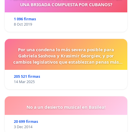
UNA BRIGADA COMPUESTA POR CUBANOS?
1 096 firmas
8 Oct 2019
Por una condena lo más severa posible para
Gabriela Sashova y Krasimir Georgiev, y por
cambios legislativos que establezcan penas más
duras para los crímenes cometidos contra los
animales.
205 521 firmas
14 Mar 2025
No a un desierto musical en Basilea!
20 699 firmas
3 Dec 2014