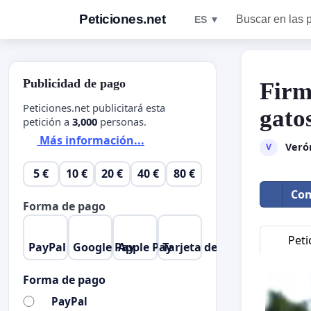
Peticiones.net
Buscar en las 
ES ▼
Publicidad de pago
Firm
Peticiones.net publicitará esta
gato
petición a
3,000
personas.
Más información...
Verón
V
5 €
10 €
20 €
40 €
80 €
Com
Forma de pago
Peti
PayPal
Google Pay
Apple Pay
Tarjeta de crédito
Forma de pago
PayPal