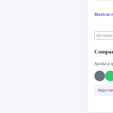
(PARCELA
las cons
Mostrar 
e incomp
pedimos 
firma. P
Contac
Compart
Ayuda a q