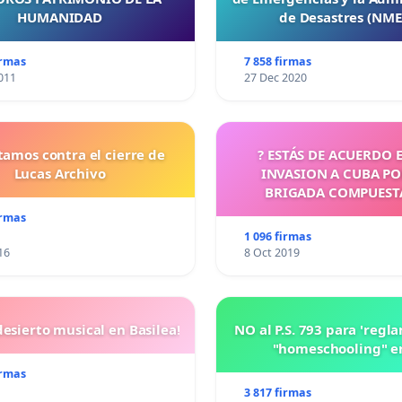
HUMANIDAD
de Desastres (NM
irmas
7 858 firmas
011
27 Dec 2020
tamos contra el cierre de
? ESTÁS DE ACUERDO 
Lucas Archivo
INVASION A CUBA P
BRIGADA COMPUEST
CUBANOS?
irmas
1 096 firmas
16
8 Oct 2019
esierto musical en Basilea!
NO al P.S. 793 para 'regl
"homeschooling" e
irmas
3 817 firmas