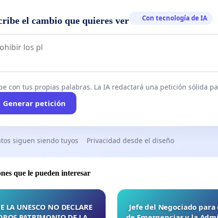
Con tecnología de IA
cribe el cambio que quieres ver
be con tus propias palabras. La IA redactará una petición sólida par
Generar petición
tos siguen siendo tuyos
Privacidad desde el diseño
ones que le pueden interesar
E LA UNESCO NO DECLARE
Jefe del Negociado para
OROS PATRIMONIO DE LA
de Emergencias y la Admi