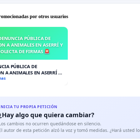
promocionadas por otros usuarios
DENUNCIA PÚBLICA DE
N A ANIMALES EN ASERRÍ Y
OLECTA DE FIRMAS 🚨
CIA PÚBLICA DE
N A ANIMALES EN ASERRÍ Y
A DE FIRMAS 🚨
mas
INICIA TU PROPIA PETICIÓN
¿Hay algo que quiera cambiar?
Los cambios no ocurren quedándose en silencio.
El autor de esta petición alzó la voz y tomó medidas. ¿Hará usted 