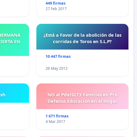
449 firmas
27 Feb 2017
 HERMANA
¿Está a Favor de la abolición de las
IERTA EN
corridas de Toros en S.L.P?
S
10 447 firmas
26 May 2012
ish
NO al PdelS273 Familias en Pro
Defensa Educación en el Hogar
1 671 firmas
4 Mar 2017