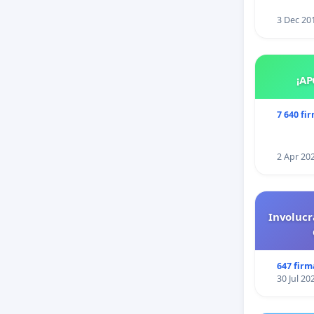
3 Dec 20
¡AP
7 640 fi
2 Apr 20
Involucr
647 firm
30 Jul 20