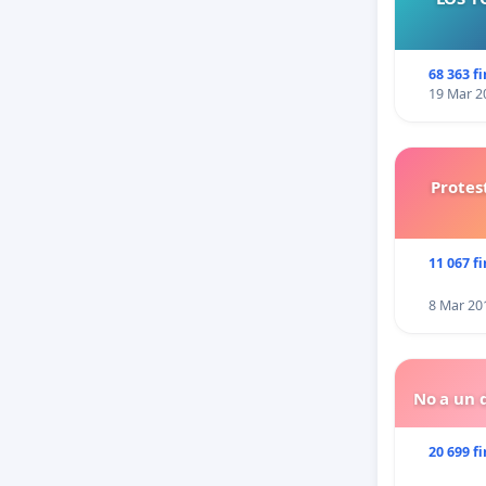
68 363 f
19 Mar 2
Protes
11 067 f
8 Mar 20
No a un d
20 699 f