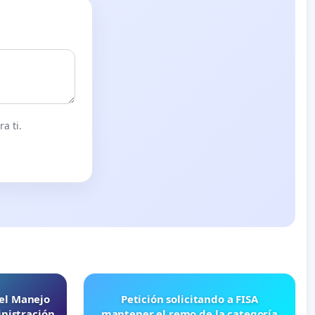
a ti.
 el Manejo
Petición solicitando a FISA
nistración
mantener el remo de la categoría