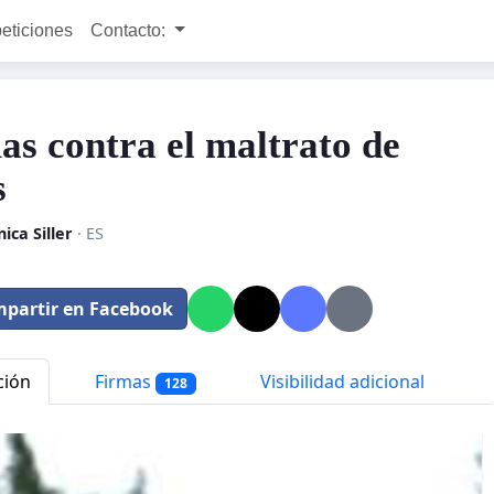
peticiones
Contacto:
as contra el maltrato de
s
ica Siller
· ES
partir en Facebook
ción
Firmas
Visibilidad adicional
128