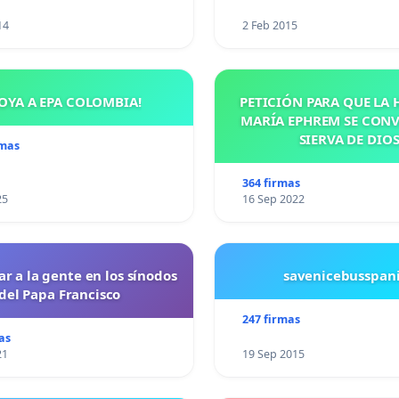
14
2 Feb 2015
OYA A EPA COLOMBIA!
PETICIÓN PARA QUE LA
MARÍA EPHREM SE CONV
SIERVA DE DIO
rmas
364 firmas
25
16 Sep 2022
ar a la gente en los sínodos
savenicebusspan
del Papa Francisco
247 firmas
as
21
19 Sep 2015