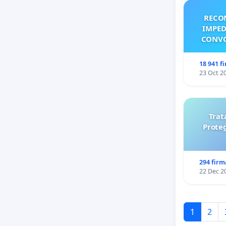
RECO
IMPED
CONVO
18 941 f
23 Oct 2
Trat
Prote
294 firm
22 Dec 2
1
2