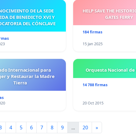
NOCIMIENTO DE LA SEDE
HELP SAVE THE HISTORI
IDA DE BENEDICTO XVI Y
GATES FERRY
CATORIA DEL CÓNCLAVE
184 firmas
irmas
023
15 Jan 2025
ado Internacional para
Orquesta Nacional de 
ger y Restaurar la Madre
Tierra
14 788 firmas
as
020
20 Oct 2015
3
4
5
6
7
8
9
...
20
»