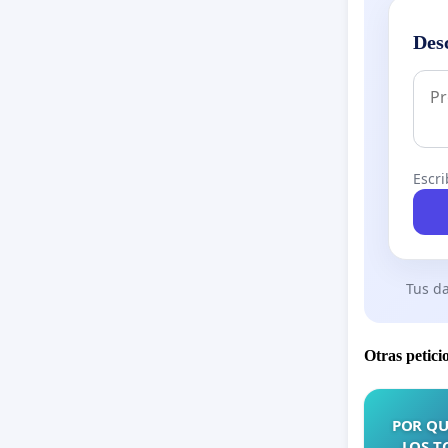
Des
Escri
Tus da
Otras petici
POR QU
LOS T