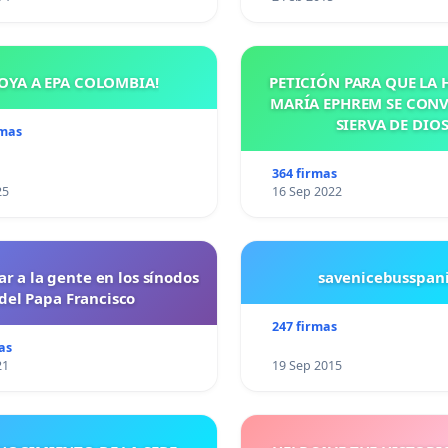
OYA A EPA COLOMBIA!
PETICIÓN PARA QUE LA
MARÍA EPHREM SE CONV
SIERVA DE DIO
rmas
364 firmas
25
16 Sep 2022
ar a la gente en los sínodos
savenicebusspan
del Papa Francisco
247 firmas
as
21
19 Sep 2015