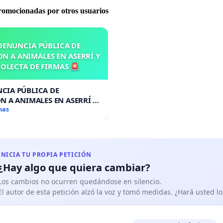
promocionadas por otros usuarios
DENUNCIA PÚBLICA DE
N A ANIMALES EN ASERRÍ Y
OLECTA DE FIRMAS 🚨
CIA PÚBLICA DE
N A ANIMALES EN ASERRÍ Y
A DE FIRMAS 🚨
mas
INICIA TU PROPIA PETICIÓN
¿Hay algo que quiera cambiar?
Los cambios no ocurren quedándose en silencio.
El autor de esta petición alzó la voz y tomó medidas. ¿Hará usted 