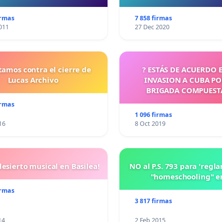
irmas
7 858 firmas
011
27 Dec 2020
tamos contra el cierre de
? ESTÁS DE ACUERDO 
Lucas Archivo
INVASION A CUBA P
BRIGADA COMPUEST
CUBANOS?
irmas
1 096 firmas
16
8 Oct 2019
esierto musical en Basilea!
NO al P.S. 793 para 'regl
"homeschooling" e
irmas
3 817 firmas
14
2 Feb 2015