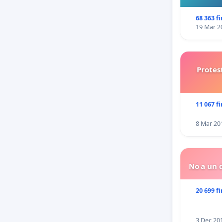
68 363 f
19 Mar 2
Protes
11 067 f
8 Mar 20
No a un d
20 699 f
3 Dec 20