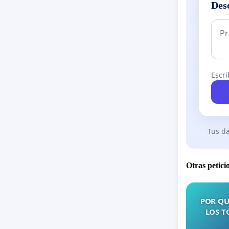
Des
Escri
Tus da
Otras petici
POR QU
LOS T