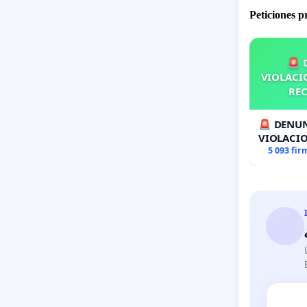
Peticiones 
🚨 
VIOLACIO
REC
🚨 DENUN
VIOLACIO
RECOLECT
5 093 fir