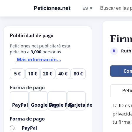
Peticiones.net
Buscar en las 
ES ▼
Publicidad de pago
Firm
Peticiones.net publicitará esta
Ruth
R
petición a
3,000
personas.
Más información...
Com
5 €
10 €
20 €
40 €
80 €
Forma de pago
Peti
PayPal
Google Pay
Apple Pay
Tarjeta de crédito
La ID es
privacid
Forma de pago
tu firma
PayPal