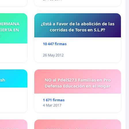
 HERMANA
¿Está a Favor de la abolición de las
IERTA EN
corridas de Toros en S.L.P?
S
10 447 firmas
26 May 2012
ish
NO al PdelS273 Familias en Pro
Defensa Educación en el Hogar
1 671 firmas
4 Mar 2017