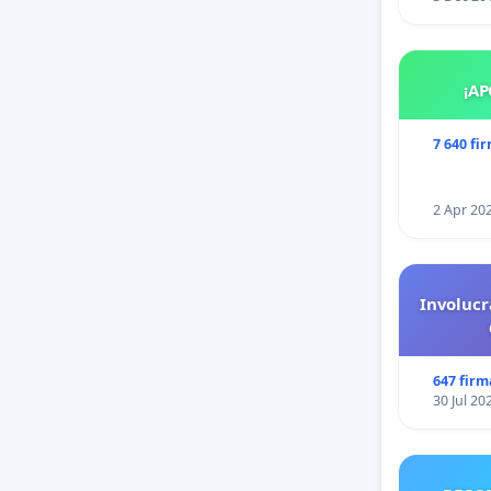
¡AP
7 640 fi
2 Apr 20
Involucr
647 firm
30 Jul 20