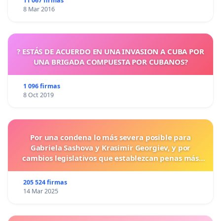
11 067 firmas
8 Mar 2016
? ESTÁS DE ACUERDO EN UNA INVASION A CUBA POR
UNA BRIGADA COMPUESTA POR CUBANOS?
1 096 firmas
8 Oct 2019
Por una condena lo más severa posible para
Gabriela Sashova y Krasimir Georgiev, y por
cambios legislativos que establezcan penas más
duras para los crímenes cometidos contra los
animales.
205 524 firmas
14 Mar 2025