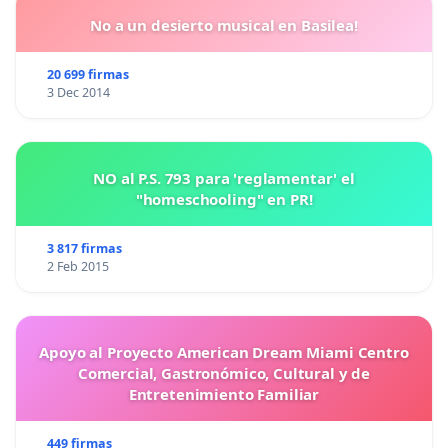
No a un desierto musical en Basilea!
20 699 firmas
3 Dec 2014
NO al P.S. 793 para 'reglamentar' el
"homeschooling" en PR!
3 817 firmas
2 Feb 2015
Apoyo al Proyecto American Dream Miami Centro
Comercial, Gastronómico, Cultural y de
Entretenimiento Familiar
449 firmas