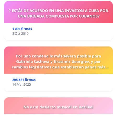
? ESTÁS DE ACUERDO EN UNA INVASION A CUBA POR
UNA BRIGADA COMPUESTA POR CUBANOS?
1 096 firmas
8 Oct 2019
Por una condena lo más severa posible para
Gabriela Sashova y Krasimir Georgiev, y por
cambios legislativos que establezcan penas más
duras para los crímenes cometidos contra los
animales.
205 521 firmas
14 Mar 2025
No a un desierto musical en Basilea!