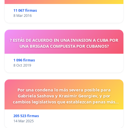
11 067 firmas
8 Mar 2016
? ESTÁS DE ACUERDO EN UNA INVASION A CUBA POR
UNA BRIGADA COMPUESTA POR CUBANOS?
1 096 firmas
8 Oct 2019
Por una condena lo más severa posible para
Gabriela Sashova y Krasimir Georgiev, y por
cambios legislativos que establezcan penas más
duras para los crímenes cometidos contra los
animales.
205 523 firmas
14 Mar 2025