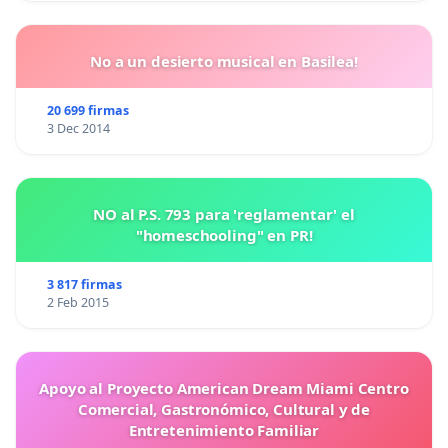
No a un desierto musical en Basilea!
20 699 firmas
3 Dec 2014
NO al P.S. 793 para 'reglamentar' el
"homeschooling" en PR!
3 817 firmas
2 Feb 2015
Apoyo al Proyecto American Dream Miami Centro
Comercial, Gastronómico, Cultural y de
Entretenimiento Familiar