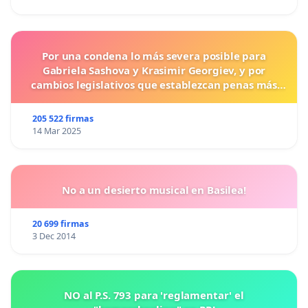
Por una condena lo más severa posible para
Gabriela Sashova y Krasimir Georgiev, y por
cambios legislativos que establezcan penas más
duras para los crímenes cometidos contra los
animales.
205 522 firmas
14 Mar 2025
No a un desierto musical en Basilea!
20 699 firmas
3 Dec 2014
NO al P.S. 793 para 'reglamentar' el