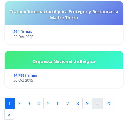
Tratado Internacional para Proteger y Restaurar la
Madre Tierra
294 firmas
22 Dec 2020
Orquesta Nacional de Bélgica
14 788 firmas
20 Oct 2015
1
2
3
4
5
6
7
8
9
...
20
»