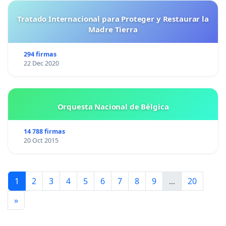
Tratado Internacional para Proteger y Restaurar la
Madre Tierra
294 firmas
22 Dec 2020
Orquesta Nacional de Bélgica
14 788 firmas
20 Oct 2015
1
2
3
4
5
6
7
8
9
...
20
»