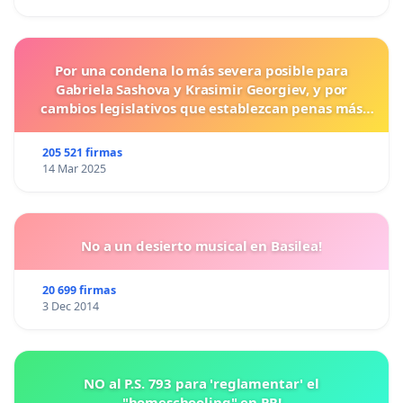
Por una condena lo más severa posible para
Gabriela Sashova y Krasimir Georgiev, y por
cambios legislativos que establezcan penas más
duras para los crímenes cometidos contra los
animales.
205 521 firmas
14 Mar 2025
No a un desierto musical en Basilea!
20 699 firmas
3 Dec 2014
NO al P.S. 793 para 'reglamentar' el
"homeschooling" en PR!