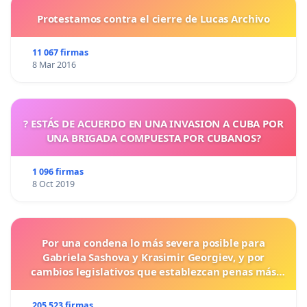
Protestamos contra el cierre de Lucas Archivo
11 067 firmas
8 Mar 2016
? ESTÁS DE ACUERDO EN UNA INVASION A CUBA POR
UNA BRIGADA COMPUESTA POR CUBANOS?
1 096 firmas
8 Oct 2019
Por una condena lo más severa posible para
Gabriela Sashova y Krasimir Georgiev, y por
cambios legislativos que establezcan penas más
duras para los crímenes cometidos contra los
animales.
205 523 firmas