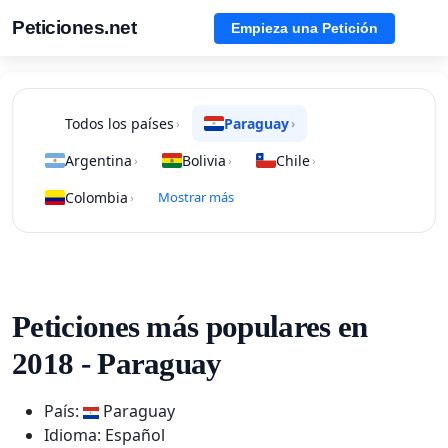
Peticiones.net
Empieza una Petición
Todos los países
Paraguay
›
›
Argentina
Bolivia
Chile
›
›
›
Colombia
Mostrar más
›
Peticiones más populares en
2018 - Paraguay
País:
Paraguay
Idioma: Español