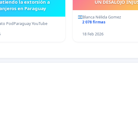
tiendo la extorsión a
UN DESALOJO INJU
anjeros en Paraguay
Blanca Nélida Gomez
2 078 firmas
ato PodParaguay YouTube
6
18 Feb 2026