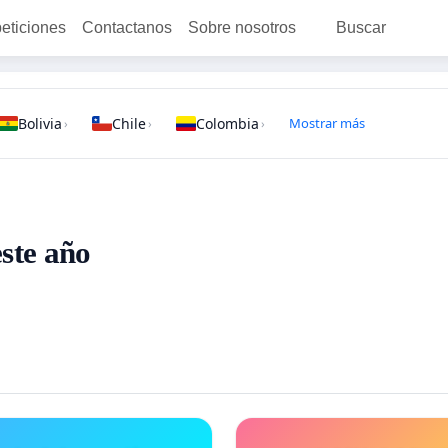
peticiones
Contactanos
Sobre nosotros
Buscar
Bolivia
Chile
Colombia
Mostrar más
›
›
›
este año