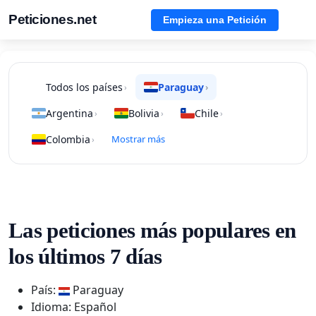
Peticiones.net
Empieza una Petición
Todos los países
Paraguay
›
›
Argentina
Bolivia
Chile
›
›
›
Colombia
Mostrar más
›
Las peticiones más populares en
los últimos 7 días
País:
Paraguay
Idioma: Español