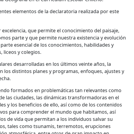
entes elementos de la declaratoria realizada por este
r excelencia, que permite el conocimiento del paisaje,
somos parte y que permite nuestra existencia y evolución
arte esencial de los conocimientos, habilidades y
 liceos y colegios.
ares desarrolladas en los últimos veinte años, la
n los distintos planes y programas, enfoques, ajustes y
echa.
siendo formados en problemáticas tan relevantes como
 de las ciudades, las dinámicas transformadoras en el
es y los beneficios de ello, así como de los contenidos
isivos para comprender el mundo que habitamos, así
s de vida que permitan a los individuos salvar su
icos, tales como tsunamis, terremotos, erupciones
ión atmosférica, entre otros de gran impacto en