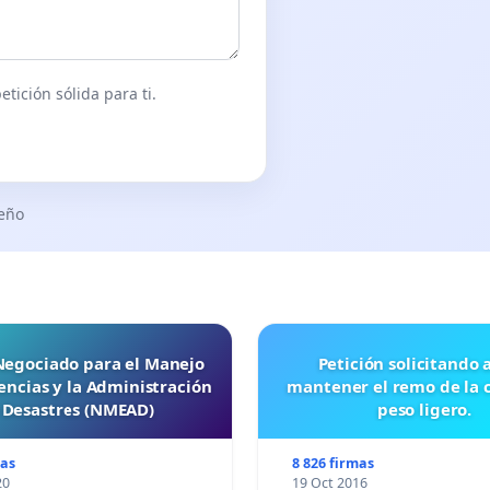
tición sólida para ti.
seño
 Negociado para el Manejo
Petición solicitando a FISA
ncias y la Administración
mantener el remo de la 
 Desastres (NMEAD)
peso ligero.
mas
8 826 firmas
20
19 Oct 2016