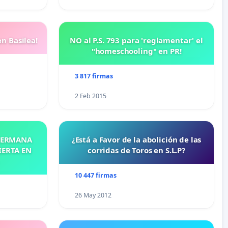
n Basilea!
NO al P.S. 793 para 'reglamentar' el
"homeschooling" en PR!
3 817 firmas
2 Feb 2015
 HERMANA
¿Está a Favor de la abolición de las
IERTA EN
corridas de Toros en S.L.P?
10 447 firmas
26 May 2012