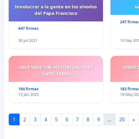
Involucrar a la gente en los sínodos
s
del Papa Francisco
247 firma
647 firmas
30 Jul 2021
19 Sep 20
HELP SAVE THE HISTORICAL FORT
VNMS D
GATES FERRY
184 firmas
183 firma
15 Jan 2025
18 May 20
1
2
3
4
5
6
7
8
9
...
20
»