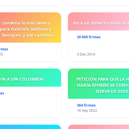
a condena lo más severa
No a un desierto musical e
 para Gabriela Sashova y
 Georgiev, y por cambios
20 699 firmas
vos que establezcan penas
uras para los crímenes
irmas
os contra los animales.
25
3 Dec 2014
OYA A EPA COLOMBIA!
PETICIÓN PARA QUE LA
MARÍA EPHREM SE CONV
SIERVA DE DIOS
mas
364 firmas
5
16 Sep 2022