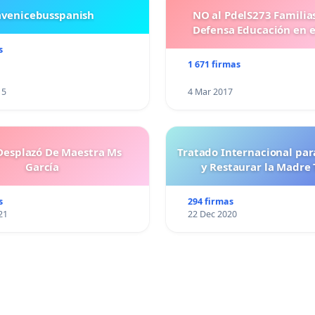
avenicebusspanish
NO al PdelS273 Familia
Defensa Educación en e
s
1 671 firmas
15
4 Mar 2017
esplazó De Maestra Ms
Tratado Internacional par
García
y Restaurar la Madre 
s
294 firmas
21
22 Dec 2020