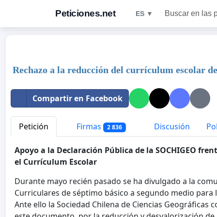
Peticiones.net
Buscar en las 
ES ▼
Rechazo a la reducción del currículum escolar de
Compartir en Facebook
Petición
Firmas
Discusión
Pol
2 836
Apoyo a la Declaración Pública de la SOCHIGEO frente
el Currículum Escolar
Durante mayo recién pasado se ha divulgado a la comu
Curriculares de séptimo básico a segundo medio para la
Ante ello la Sociedad Chilena de Ciencias Geográficas
este documento por la reducción y desvalorización de l