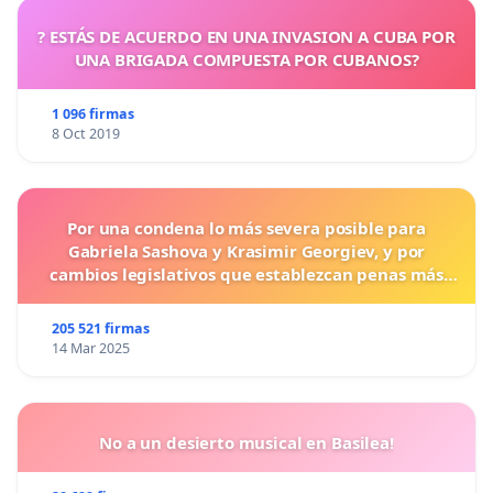
? ESTÁS DE ACUERDO EN UNA INVASION A CUBA POR
UNA BRIGADA COMPUESTA POR CUBANOS?
1 096 firmas
8 Oct 2019
Por una condena lo más severa posible para
Gabriela Sashova y Krasimir Georgiev, y por
cambios legislativos que establezcan penas más
duras para los crímenes cometidos contra los
animales.
205 521 firmas
14 Mar 2025
No a un desierto musical en Basilea!