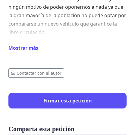
ningún motivo de poder oponernos a nada ya que
la gran mayoría de la población no puede optar por
compararse un nuevo vehículo que garantice la
libre circulación.
vemos absurdo que como la ciudad de Guadalajara
Mostrar más
esté repleta de ZBE sin dejar un "hueco". Ya que se
quieren beneficiarse de nosotros a toda costa,
también nos obligan a pagar Parkings para poder
Contactar con el autor
estacionar.
Unamos fuerzas para dejar que nos sigan pisando
Firmar esta petición
a su gusto.
Comparta esta petición