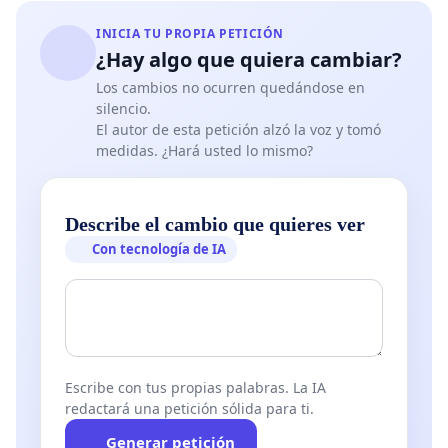
el cual compatimos asignatura y profesor.
INICIA TU PROPIA PETICIÓN
¿Hay algo que quiera cambiar?
Con este comunicado, lo que intentamos es que se
Los cambios no ocurren quedándose en
silencio.
nos dé una solución, ya que no es normal que
El autor de esta petición alzó la voz y tomó
ningún alumno (de ambas clases) haya conseguido
medidas. ¿Hará usted lo mismo?
superar el examen y con ello, la asignatura.
Describe el cambio que quieres ver
Con tecnología de IA
Agradezco de antemano su atención y quedo a la
espera de su respuesta.
Atentamente,
Escribe con tus propias palabras. La IA
redactará una petición sólida para ti.
Generar petición