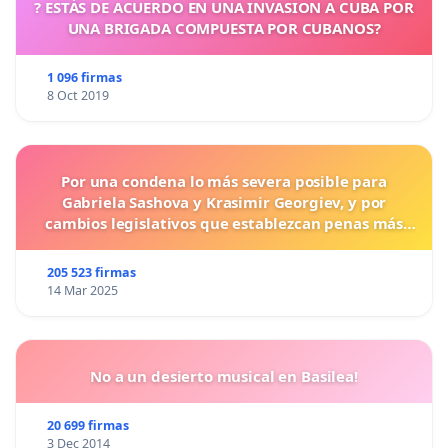
? ESTÁS DE ACUERDO EN UNA INVASION A CUBA POR
UNA BRIGADA COMPUESTA POR CUBANOS?
1 096 firmas
8 Oct 2019
Por una condena lo más severa posible para
Gabriela Sashova y Krasimir Georgiev, y por
cambios legislativos que establezcan penas más
duras para los crímenes cometidos contra los
animales.
205 523 firmas
14 Mar 2025
No a un desierto musical en Basilea!
20 699 firmas
3 Dec 2014