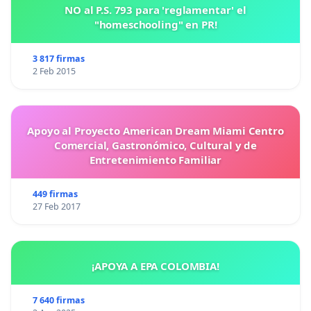
NO al P.S. 793 para 'reglamentar' el
"homeschooling" en PR!
3 817 firmas
2 Feb 2015
Apoyo al Proyecto American Dream Miami Centro
Comercial, Gastronómico, Cultural y de
Entretenimiento Familiar
449 firmas
27 Feb 2017
¡APOYA A EPA COLOMBIA!
7 640 firmas