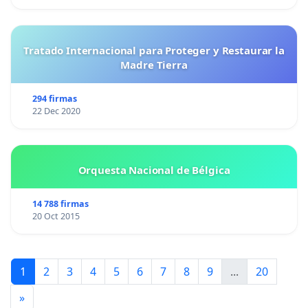
Tratado Internacional para Proteger y Restaurar la
Madre Tierra
294 firmas
22 Dec 2020
Orquesta Nacional de Bélgica
14 788 firmas
20 Oct 2015
1
2
3
4
5
6
7
8
9
...
20
»