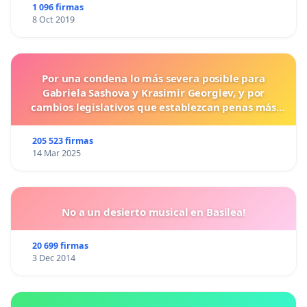
1 096 firmas
8 Oct 2019
Por una condena lo más severa posible para
Gabriela Sashova y Krasimir Georgiev, y por
cambios legislativos que establezcan penas más
duras para los crímenes cometidos contra los
animales.
205 523 firmas
14 Mar 2025
No a un desierto musical en Basilea!
20 699 firmas
3 Dec 2014